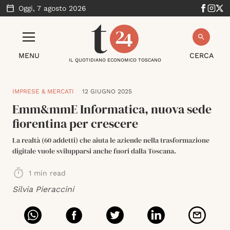
Oggi,
7 agosto 2026
MENU
CERCA
IL QUOTIDIANO ECONOMICO TOSCANO
IMPRESE & MERCATI
12 GIUGNO 2025
Emm&mmE Informatica, nuova sede
fiorentina per crescere
La realtà (60 addetti) che aiuta le aziende nella trasformazione
digitale vuole svilupparsi anche fuori dalla Toscana.
1
min read
Silvia Pieraccini