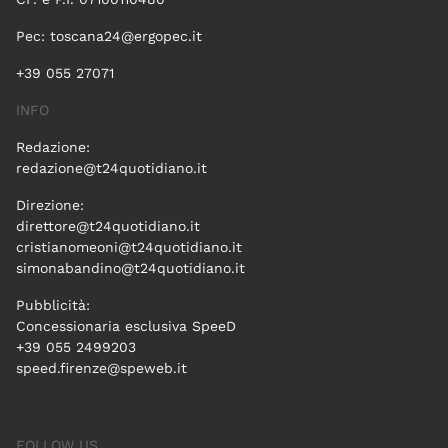
Pec:
toscana24@ergopec.it
+39 055 27071
INFO
Redazione:
redazione@t24quotidiano.it
Direzione:
direttore@t24quotidiano.it
cristianomeoni@t24quotidiano.it
simonabandino@t24quotidiano.it
Pubblicità:
Concessionaria esclusiva SpeeD
+39 055 2499203
speed.firenze@speweb.it
FOLLOW US