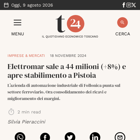
Oggi,
9 agosto 2026
MENU
CERCA
IL QUOTIDIANO ECONOMICO TOSCANO
IMPRESE & MERCATI
18 NOVEMBRE 2024
Elettromar sale a 44 milioni (+8%) e
apre stabilimento a Pistoia
L’azienda di automazione industriale di Follonica punta sul
settore ferroviario. Ora consolidamento dei ricavi e
miglioramento dei margini.
2
min read
Silvia Pieraccini