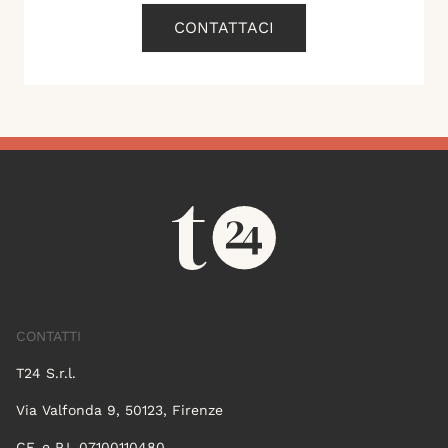
CONTATTACI
CONTATTI
T24 S.r.l.
Via Valfonda 9, 50123, Firenze
CF. e P.I. 07100110480