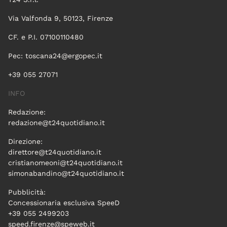
Via Valfonda 9, 50123, Firenze
CF. e P.I. 07100110480
Pec:
toscana24@ergopec.it
+39 055 27071
INFO
Redazione:
redazione@t24quotidiano.it
Direzione:
direttore@t24quotidiano.it
cristianomeoni@t24quotidiano.it
simonabandino@t24quotidiano.it
Pubblicità:
Concessionaria esclusiva SpeeD
+39 055 2499203
speed.firenze@speweb.it