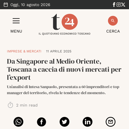
Oggi,
10 agosto 2026
MENU
CERCA
IL QUOTIDIANO ECONOMICO TOSCANO
IMPRESE & MERCATI
11 APRILE 2025
Da Singapore al Medio Oriente,
Toscana a caccia di nuovi mercati per
l’export
Un’analisi di Intesa Sanpaolo, presentata a 60 imprenditori e top
manager del territorio, rivela le tendenze del momento.
2
min read