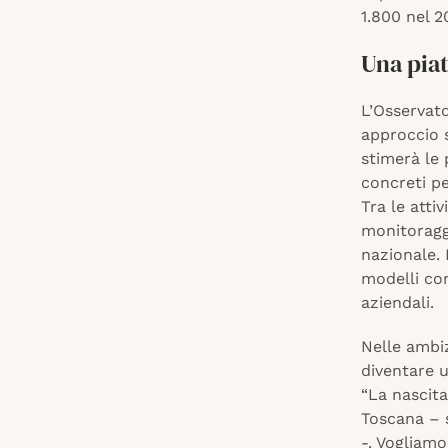
1.800 nel 2
Una pia
L’Osservat
approccio s
stimerà le 
concreti pe
Tra le attiv
monitoraggi
nazionale. 
modelli con
aziendali.
Nelle ambiz
diventare u
“La nascita
Toscana – s
-. Vogliamo