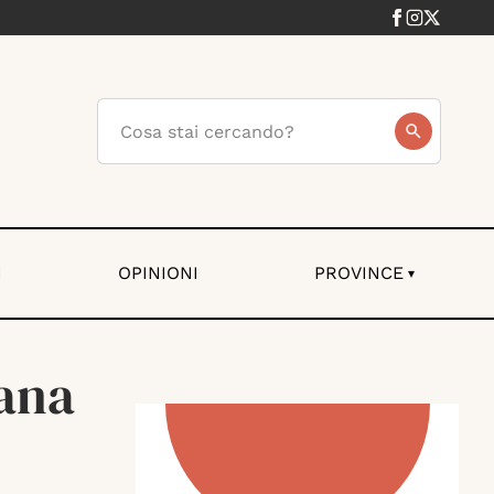
I
OPINIONI
PROVINCE
▾
cana