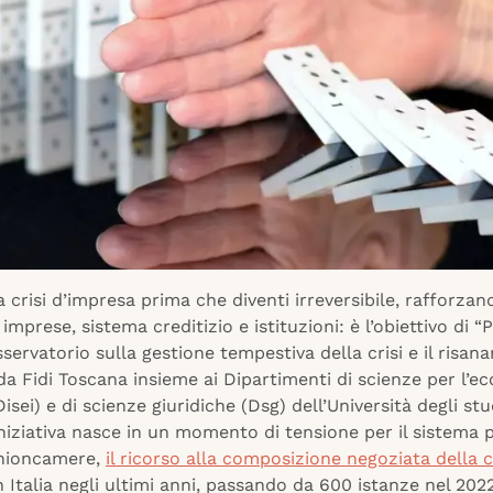
a crisi d’impresa prima che diventi irreversibile, rafforzand
 imprese, sistema creditizio e istituzioni: è l’obiettivo di “
servatorio sulla gestione tempestiva della crisi e il risan
a Fidi Toscana insieme ai Dipartimenti di scienze per l’e
Disei) e di scienze giuridiche (Dsg) dell’Università degli stu
iniziativa nasce in un momento di tensione per il sistema 
nioncamere,
il ricorso alla composizione negoziata della c
in Italia negli ultimi anni, passando da 600 istanze nel 202