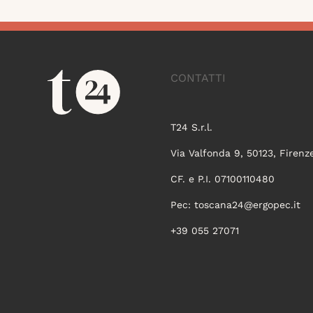
CONTATTI
T24 S.r.l.
Via Valfonda 9, 50123, Firenz
CF. e P.I. 07100110480
Pec:
toscana24@ergopec.it
+39 055 27071