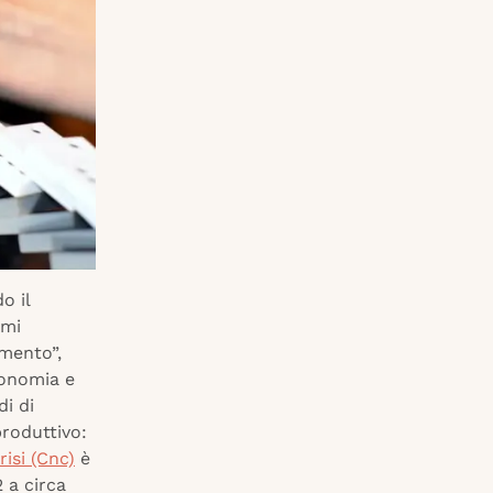
o il
Pmi
amento”,
conomia e
di di
produttivo:
risi (Cnc)
è
2 a circa