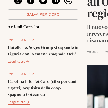
all’
reg
SALVA PER DOPO
Il nuovo
Articoli Correlati
irrevers
risanam
IMPRESE & MERCATI
Hotellerie: Soges Group si espande in
28 APRILE 2
Liguria con la catena spagnola Melià
Leggi tutto
IMPRESE & MERCATI
L’aretina Life Pet Care (cibo per cani
e gatti) acquisita dalla coop
spagnola Cotecnica
Leggi tutto