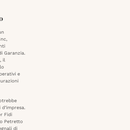
o
un
Cnc,
nti
di Garanzia.
 il
lo
perativi e
turazioni
potrebbe
i d’impresa.
r Fidi
zo Petretto
gnali di