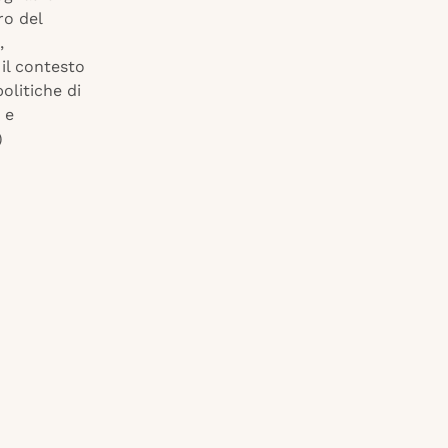
ro del
,
 il contesto
olitiche di
 e
)