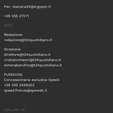
Pec:
toscana24@ergopec.it
+39 055 27071
INFO
Redazione:
redazione@t24quotidiano.it
Direzione:
direttore@t24quotidiano.it
cristianomeoni@t24quotidiano.it
simonabandino@t24quotidiano.it
Pubblicità:
Concessionaria esclusiva SpeeD
+39 055 2499203
speed.firenze@speweb.it
FOLLOW US