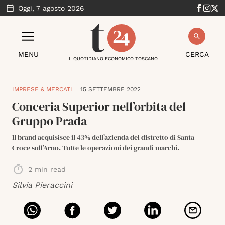
Oggi,
7 agosto 2026
MENU
CERCA
IL QUOTIDIANO ECONOMICO TOSCANO
IMPRESE & MERCATI
15 SETTEMBRE 2022
Conceria Superior nell’orbita del
Gruppo Prada
Il brand acquisisce il 43% dell’azienda del distretto di Santa
Croce sull’Arno. Tutte le operazioni dei grandi marchi.
2
min read
Silvia Pieraccini