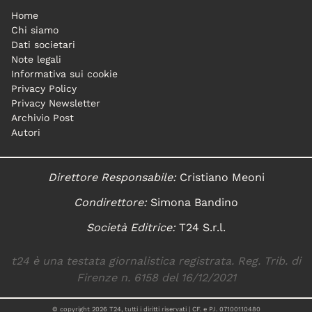
Home
Chi siamo
Dati societari
Note legali
Informativa sui cookie
Privacy Policy
Privacy Newsletter
Archivio Post
Autori
Direttore Responsabile:
Cristiano Meoni
Condirettore:
Simona Bandino
Società Editrice:
T24 S.r.l.
t24 è una testata giornalistica registrata. Reg. Trib. di
Firenze n. 6158 del 16/12/2021
© copyright
2026
T24, tutti i diritti riservati | CF. e P.I. 07100110480