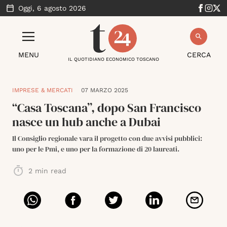
Oggi,
6 agosto 2026
MENU
CERCA
IL QUOTIDIANO ECONOMICO TOSCANO
IMPRESE & MERCATI
07 MARZO 2025
“Casa Toscana”, dopo San Francisco
nasce un hub anche a Dubai
Il Consiglio regionale vara il progetto con due avvisi pubblici:
uno per le Pmi, e uno per la formazione di 20 laureati.
2
min read