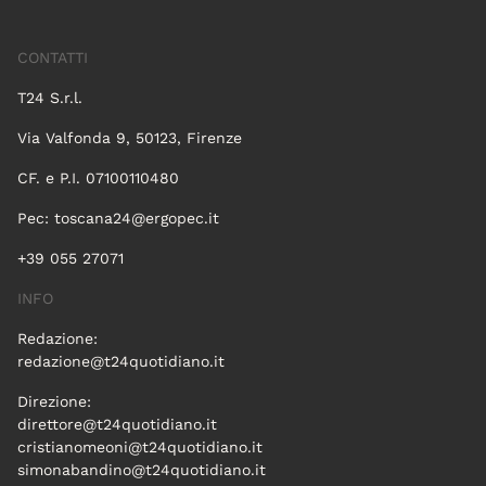
CONTATTI
T24 S.r.l.
Via Valfonda 9, 50123, Firenze
CF. e P.I. 07100110480
Pec:
toscana24@ergopec.it
+39 055 27071
INFO
Redazione:
redazione@t24quotidiano.it
Direzione:
direttore@t24quotidiano.it
cristianomeoni@t24quotidiano.it
simonabandino@t24quotidiano.it