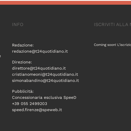
INFO
ISCRIVITI ALL
Redazione:
Coming soon! L'iscrizi
redazione@t24quotidiano.it
e
Direzione:
direttore@t24quotidiano.it
cristianomeoni@t24quotidiano.it
simonabandino@t24quotidiano.it
Pubblicità:
Concessionaria esclusiva SpeeD
+39 055 2499203
speed.firenze@speweb.it