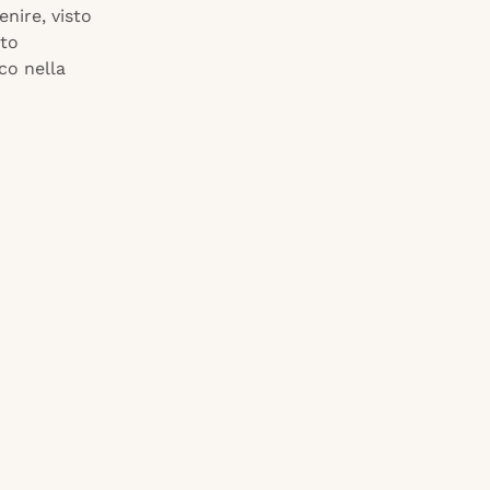
nire, visto
ato
co nella