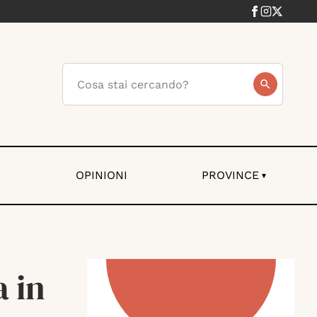
I
OPINIONI
PROVINCE
▾
a in