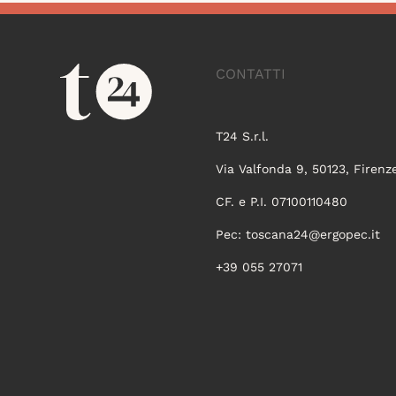
CONTATTI
T24 S.r.l.
Via Valfonda 9, 50123, Firenz
CF. e P.I. 07100110480
Pec:
toscana24@ergopec.it
+39 055 27071