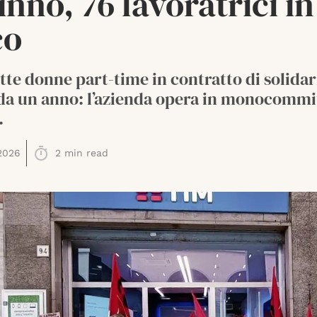
nno, 76 lavoratrici in
co
tte donne part-time in contratto di solidar
 da un anno: l’azienda opera in monocommi
.
2026
2
min read