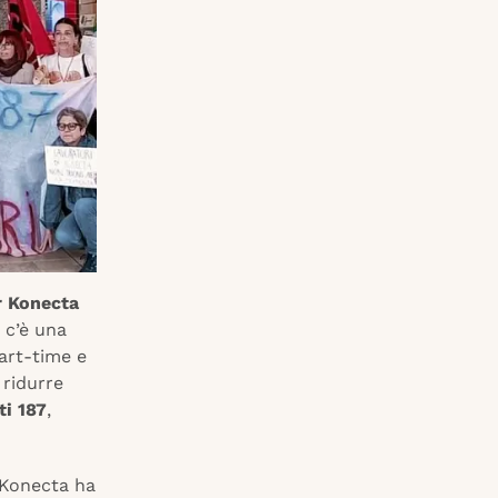
r Konecta
 c’è una
part-time e
 ridurre
ti 187
,
, Konecta ha