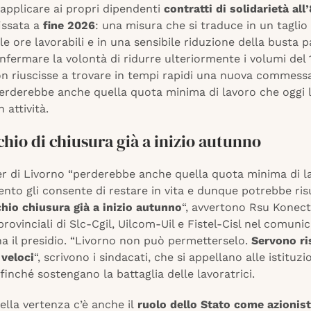
applicare ai propri dipendenti
contratti di solidarietà al
issata a
fine 2026
: una misura che si traduce in un taglio
lle ore lavorabili e in una sensibile riduzione della busta 
fermare la volontà di ridurre ulteriormente i volumi del 1
n riuscisse a trovare in tempi rapidi una nuova commessa
perderebbe anche quella quota minima di lavoro che oggi 
n attività.
ischio di chiusura già a inizio autunno
ter di Livorno “perderebbe anche quella quota minima di 
nto gli consente di restare in vita e dunque potrebbe ris
chio chiusura già a inizio autunno
“, avvertono Rsu Konect
provinciali di Slc-Cgil, Uilcom-Uil e Fistel-Cisl nel comuni
 il presidio. “Livorno non può permetterselo.
Servono ri
 veloci
“, scrivono i sindacati, che si appellano alle istituzio
ffinché sostengano la battaglia delle lavoratrici.
ella vertenza c’è anche il
ruolo dello Stato come azionist