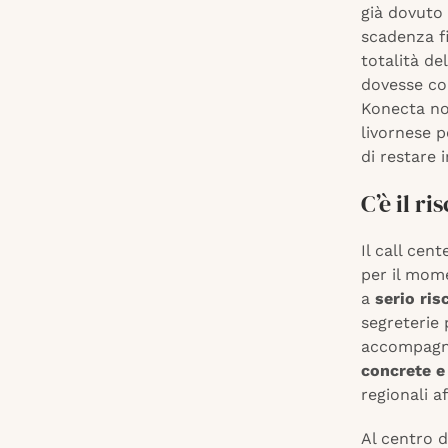
già dovuto 
scadenza f
totalità de
dovesse con
Konecta no
livornese 
di restare i
C’è il r
Il call cen
per il mome
a
serio ris
segreterie 
accompagna
concrete e
regionali a
Al centro d