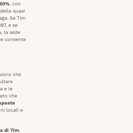
l’80%
, con
 della quasi
paga. Se Tim
87, e se
, la sede
le consente
lavoro che
ultare
a e le
cato che
sposte
ni locali e
a di Tim
.