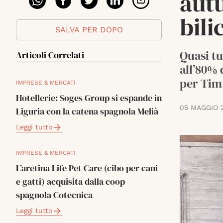
autu
bili
SALVA PER DOPO
Quasi tu
Articoli Correlati
all’80%
per Tim
IMPRESE & MERCATI
Hotellerie: Soges Group si espande in
05 MAGGIO 
Liguria con la catena spagnola Melià
Leggi tutto
IMPRESE & MERCATI
L’aretina Life Pet Care (cibo per cani
e gatti) acquisita dalla coop
spagnola Cotecnica
Leggi tutto