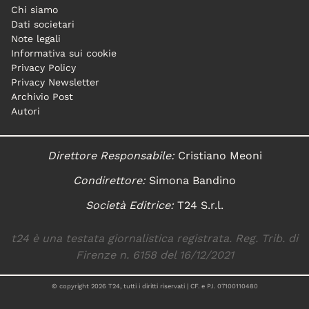
Chi siamo
Dati societari
Note legali
Informativa sui cookie
Privacy Policy
Privacy Newsletter
Archivio Post
Autori
Direttore Responsabile:
Cristiano Meoni
Condirettore:
Simona Bandino
Società Editrice:
T24 S.r.l.
t24 è una testata giornalistica registrata. Reg. Trib. di
Firenze n. 6158 del 16/12/2021
© copyright
2026
T24, tutti i diritti riservati | CF. e P.I. 07100110480