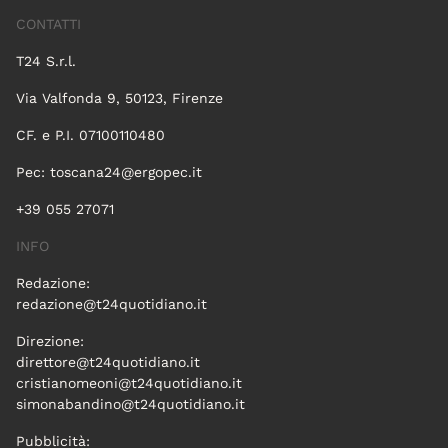
CONTATTI
T24 S.r.l.
Via Valfonda 9, 50123, Firenze
CF. e P.I. 07100110480
Pec:
toscana24@ergopec.it
+39 055 27071
INFO
Redazione:
redazione@t24quotidiano.it
Direzione:
direttore@t24quotidiano.it
cristianomeoni@t24quotidiano.it
simonabandino@t24quotidiano.it
Pubblicità: