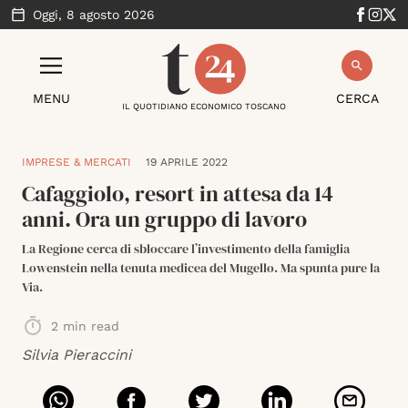
Oggi,
8 agosto 2026
MENU
CERCA
IL QUOTIDIANO ECONOMICO TOSCANO
IMPRESE & MERCATI
19 APRILE 2022
Cafaggiolo, resort in attesa da 14
anni. Ora un gruppo di lavoro
La Regione cerca di sbloccare l’investimento della famiglia
Lowenstein nella tenuta medicea del Mugello. Ma spunta pure la
Via.
2
min read
Silvia Pieraccini