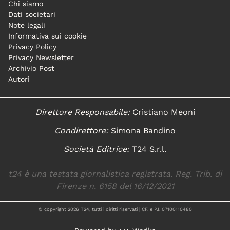
Chi siamo
Dati societari
Note legali
Informativa sui cookie
Privacy Policy
Privacy Newsletter
Archivio Post
Autori
Direttore Responsabile:
Cristiano Meoni
Condirettore:
Simona Bandino
Società Editrice:
T24 S.r.l.
t24 è una testata giornalistica registrata. Reg. Trib. di
Firenze n. 6158 del 16/12/2021
© copyright
2026
T24, tutti i diritti riservati | CF. e P.I. 07100110480