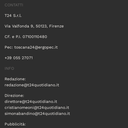
CONTATTI
T24 S.r.l.
Via Valfonda 9, 50123, Firenze
CF. e P.I. 07100110480
Pec:
toscana24@ergopec.it
+39 055 27071
INFO
Redazione:
redazione@t24quotidiano.it
Direzione:
direttore@t24quotidiano.it
cristianomeoni@t24quotidiano.it
simonabandino@t24quotidiano.it
Pubblicità: