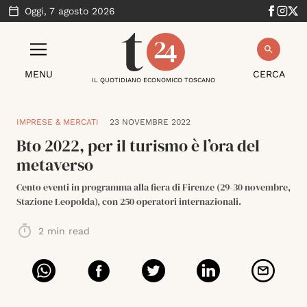
Oggi,
7 agosto 2026
MENU
CERCA
IL QUOTIDIANO ECONOMICO TOSCANO
IMPRESE & MERCATI
23 NOVEMBRE 2022
Bto 2022, per il turismo è l’ora del
metaverso
Cento eventi in programma alla fiera di Firenze (29-30 novembre,
Stazione Leopolda), con 250 operatori internazionali.
2
min read