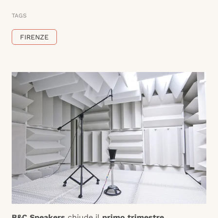
TAGS
FIRENZE
B&C Speakers
chiude il
primo trimestre