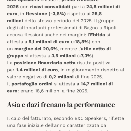
2026
con
ricavi consolidati
pari a
24,8 milioni di
euro
, in
flessione (-3,8%)
rispetto ai
25,8
milioni
dello stesso periodo del 2025. Il gruppo
degli altoparlanti professionali di Bagno a Ripoli
accusa flessioni anche nei margini: l’
Ebitda
si
attesta a
5,1 milioni di euro
(
-18,8%
) con
un
margine del 20,6%
, mentre l’
utile netto di
gruppo
si attesta a
3,5 milioni
(
-7,3%
).
La
posizione finanziaria netta
risulta positiva
per
1,4 milioni di euro
, in miglioramento rispetto al
valore negativo di
0,2 milioni
di fine 2025.
Il
portafoglio ordini
si attesta a
14,7 milioni di
euro
: erano 18,6 milioni a fine 2025.
Asia e dazi frenano la performance
Il calo del fatturato, secondo B&C Speakers, riflette
una fase iniziale dell’anno caratterizzata da