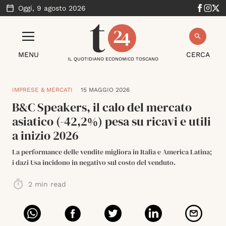
Oggi,
9 agosto 2026
MENU
CERCA
IL QUOTIDIANO ECONOMICO TOSCANO
IMPRESE & MERCATI
15 MAGGIO 2026
B&C Speakers, il calo del mercato
asiatico (-42,2%) pesa su ricavi e utili
a inizio 2026
La performance delle vendite migliora in Italia e America Latina;
i dazi Usa incidono in negativo sul costo del venduto.
2
min read