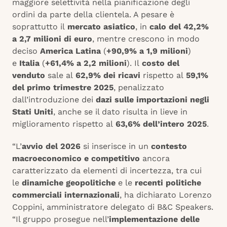
maggiore selettività nella pianificazione degli
ordini da parte della clientela. A pesare è
soprattutto il
mercato asiatico
, in
calo del 42,2%
a 2,7 milioni di euro
, mentre crescono in modo
deciso
America Latina
(
+90,9% a 1,9 milioni
)
e
Italia
(
+61,4% a 2,2 milioni
). Il
costo del
venduto
sale al
62,9% dei ricavi
rispetto al
59,1%
del primo trimestre 2025
, penalizzato
dall’introduzione dei
dazi sulle importazioni negli
Stati Uniti
, anche se il dato risulta in lieve in
miglioramento rispetto al
63,6% dell’intero 2025
.
“L’
avvio del 2026
si inserisce in un
contesto
macroeconomico e competitivo
ancora
caratterizzato da elementi di incertezza, tra cui
le
dinamiche geopolitiche
e le
recenti politiche
commerciali internazionali
, ha dichiarato Lorenzo
Coppini, amministratore delegato di B&C Speakers.
“Il gruppo prosegue nell’
implementazione delle