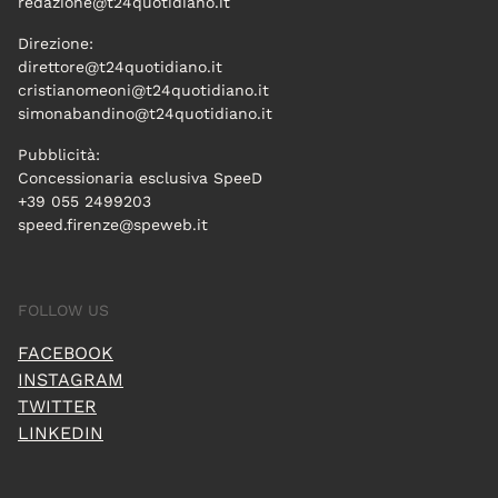
redazione@t24quotidiano.it
Direzione:
direttore@t24quotidiano.it
cristianomeoni@t24quotidiano.it
simonabandino@t24quotidiano.it
Pubblicità:
Concessionaria esclusiva SpeeD
+39 055 2499203
speed.firenze@speweb.it
FOLLOW US
FACEBOOK
INSTAGRAM
TWITTER
LINKEDIN