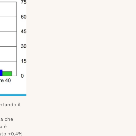
ntando il
ca che
a è
esto +0,4%