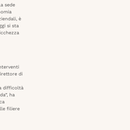
la sede
onomia
iendali, è
gi si sta
ricchezza
nterventi
irettore di
 difficoltà
da”, ha
rca
e filiere