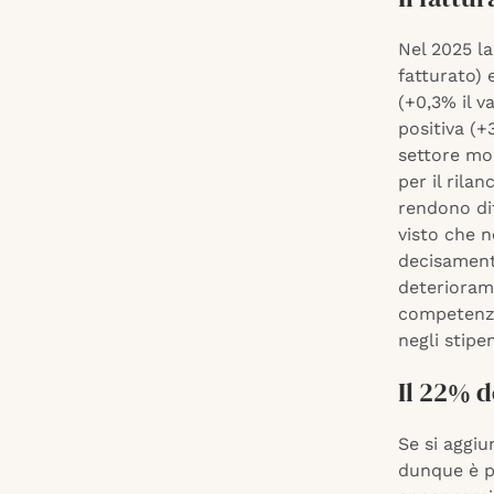
Nel 2025 la
fatturato) e
(+0,3% il v
positiva (+
settore mod
per il rila
rendono diff
visto che n
decisamente
deterioram
competenze 
negli stipe
Il 22% d
Se si aggiu
dunque è po