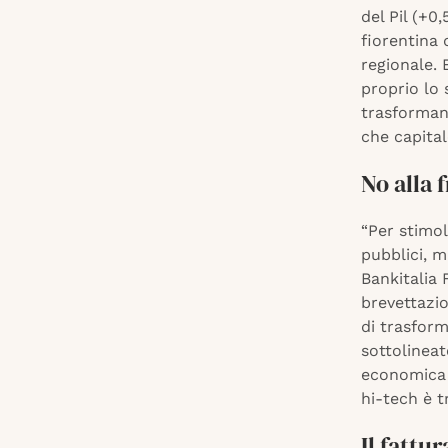
del Pil (+0
fiorentina 
regionale. 
proprio lo 
trasforman
che capita
No alla 
“Per stimol
pubblici, m
Bankitalia 
brevettazio
di trasform
sottolineat
economica t
hi-tech è t
Il fattu