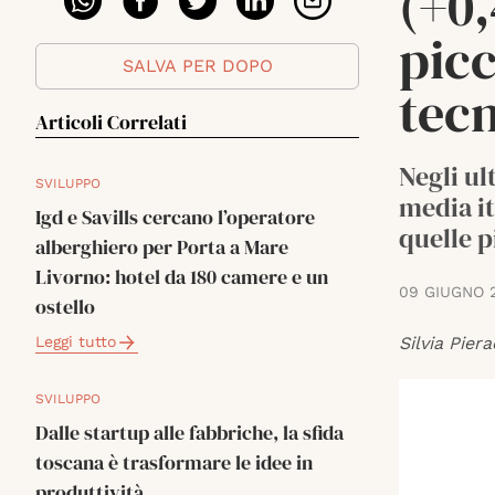
(+0
pic
SALVA PER DOPO
tec
Articoli Correlati
Negli ul
SVILUPPO
media it
Igd e Savills cercano l’operatore
quelle p
alberghiero per Porta a Mare
Livorno: hotel da 180 camere e un
09 GIUGNO 
ostello
Leggi tutto
Silvia Piera
SVILUPPO
Dalle startup alle fabbriche, la sfida
toscana è trasformare le idee in
produttività