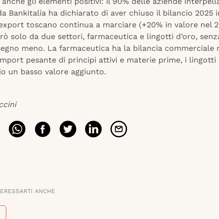
anche gli elementi positivi: il 90% delle aziende interpell
 Bankitalia ha dichiarato di aver chiuso il bilancio 2025 in
’export toscano continua a marciare (+20% in valore nel 
rò solo da due settori, farmaceutica e lingotti d’oro, senza
 segno meno. La farmaceutica ha la bilancia commerciale 
import pesante di principi attivi e materie prime, i lingotti
rio un basso valore aggiunto.
ccini
TERESSARTI ANCHE