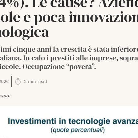
,4%). Le cause? Azien
cole e poca innovazio
nologica
timi cinque anni la crescita è stata inferior
aliana. In calo i prestiti alle imprese, sopr
iccole. Occupazione “povera”.
2026
2
min read
ccini