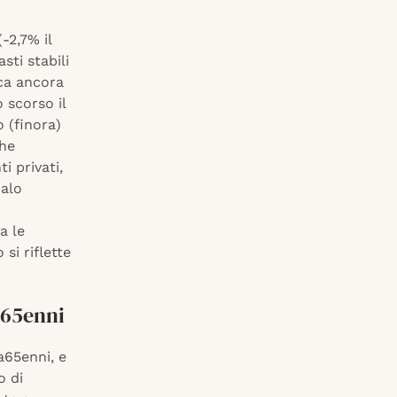
-2,7% il
sti stabili
ica ancora
 scorso il
 (finora)
che
i privati,
calo
a le
si riflette
a 65enni
a65enni, e
o di