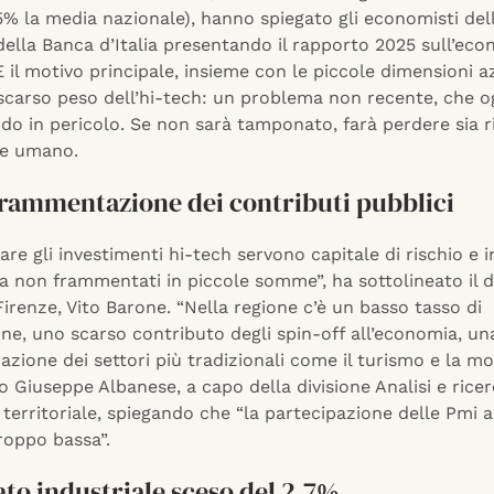
,5% la media nazionale), hanno spiegato gli economisti del
della Banca d’Italia presentando il rapporto 2025 sull’ec
E il motivo principale, insieme con le piccole dimensioni az
scarso peso dell’hi-tech: un problema non recente, che og
do in pericolo. Se non sarà tamponato, farà perdere sia 
le umano.
frammentazione dei contributi pubblici
are gli investimenti hi-tech servono capitale di rischio e i
a non frammentati in piccole somme”, ha sottolineato il d
Firenze, Vito Barone. “Nella regione c’è un basso tasso di
ne, uno scarso contributo degli spin-off all’economia, una
azione dei settori più tradizionali come il turismo e la mo
o Giuseppe Albanese, a capo della divisione Analisi e rice
erritoriale, spiegando che “la partecipazione delle Pmi all
roppo bassa”.
rato industriale sceso del 2,7%