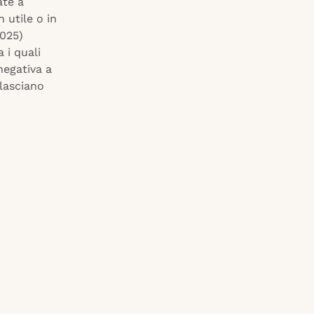
ate a
 utile o in
2025)
 i quali
negativa a
 lasciano