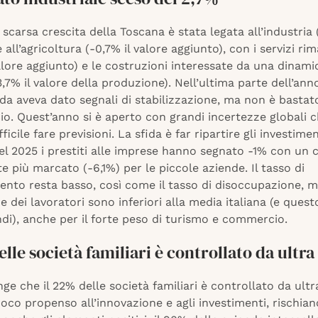
 scarsa crescita della Toscana è stata legata all’industria (
 all’agricoltura (-0,7% il valore aggiunto), con i servizi rima
alore aggiunto) e le costruzioni interessate da una dinam
3,7% il valore della produzione). Nell’ultima parte dell’anno
a aveva dato segnali di stabilizzazione, ma non è bastato
ncio. Quest’anno si è aperto con grandi incertezze globali 
icile fare previsioni. La sfida è far ripartire gli investiment
el 2025 i prestiti alle imprese hanno segnato -1% con un 
 più marcato (-6,1%) per le piccole aziende. Il tasso di
ento resta basso, così come il tasso di disoccupazione, m
dei lavoratori sono inferiori alla media italiana (e questo 
ndi), anche per il forte peso di turismo e commercio.
elle società familiari è controllato da ultr
nge che il 22% delle società familiari è controllato da ultr
co propenso all’innovazione e agli investimenti, rischian