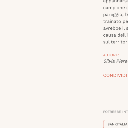
appannarsi 
campione da
pareggio; l
trainato pe
avrebbe il
causa dell’
sul territo
AUTORE:
Silvia Piera
CONDIVIDI
POTREBBE IN
BANKITALIA