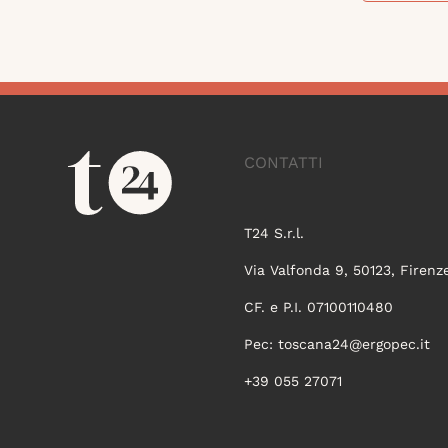
CONTATTI
T24 S.r.l.
Via Valfonda 9, 50123, Firenz
CF. e P.I. 07100110480
Pec:
toscana24@ergopec.it
+39 055 27071