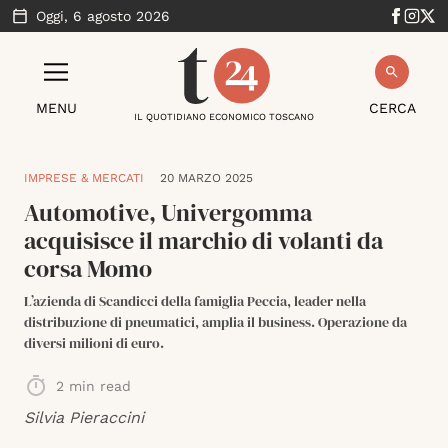
Oggi,
6 agosto 2026
MENU
CERCA
IL QUOTIDIANO ECONOMICO TOSCANO
IMPRESE & MERCATI
20 MARZO 2025
Automotive, Univergomma
acquisisce il marchio di volanti da
corsa Momo
L’azienda di Scandicci della famiglia Peccia, leader nella
distribuzione di pneumatici, amplia il business. Operazione da
diversi milioni di euro.
2
min read
Silvia Pieraccini