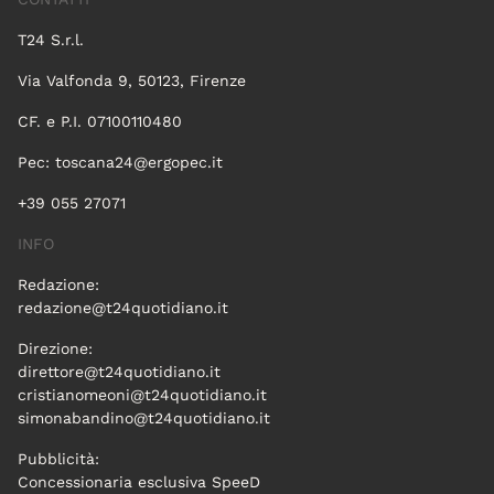
T24 S.r.l.
Via Valfonda 9, 50123, Firenze
CF. e P.I. 07100110480
Pec:
toscana24@ergopec.it
+39 055 27071
INFO
Redazione:
redazione@t24quotidiano.it
Direzione:
direttore@t24quotidiano.it
cristianomeoni@t24quotidiano.it
simonabandino@t24quotidiano.it
Pubblicità:
Concessionaria esclusiva SpeeD