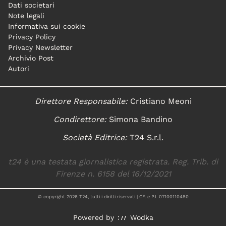
Dati societari
Note legali
Informativa sui cookie
Privacy Policy
Privacy Newsletter
Archivio Post
Autori
Direttore Responsabile:
Cristiano Meoni
Condirettore:
Simona Bandino
Società Editrice:
T24 S.r.l.
t24 è una testata giornalistica registrata. Reg. Trib. di
Firenze n. 6158 del 16/12/2021
© copyright
2026
T24, tutti i diritti riservati | CF. e P.I. 07100110480
Powered by
Wodka