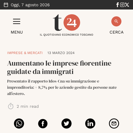
Oggi,
7 agosto 2026
MENU
CERCA
IL QUOTIDIANO ECONOMICO TOSCANO
IMPRESE & MERCATI
13 MARZO 2024
Aumentano le imprese fiorentine
guidate da immigrati
Presentato il rapporto Idos-Cna su immigrazione e
imprenditoria: + 8,7% per le aziende gestite da persone nate
all’estero.
2
min read