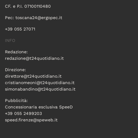
CF. e P.I. 07100110480
Pec:
toscana24@ergopec.it
+39 055 27071
INFO
Redazione:
redazione@t24quotidiano.it
Direzione:
direttore@t24quotidiano.it
cristianomeoni@t24quotidiano.it
simonabandino@t24quotidiano.it
Pubblicità:
Concessionaria esclusiva SpeeD
+39 055 2499203
speed.firenze@speweb.it