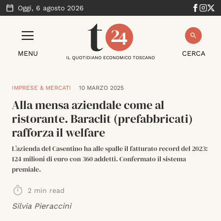
Oggi,
6 agosto 2026
MENU
CERCA
IL QUOTIDIANO ECONOMICO TOSCANO
IMPRESE & MERCATI
10 MARZO 2025
Alla mensa aziendale come al
ristorante. Baraclit (prefabbricati)
rafforza il welfare
L’azienda del Casentino ha alle spalle il fatturato record del 2023:
124 milioni di euro con 360 addetti. Confermato il sistema
premiale.
2
min read
Silvia Pieraccini