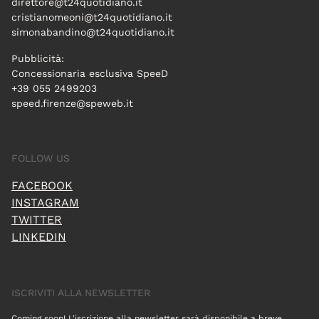
direttore@t24quotidiano.it
cristianomeoni@t24quotidiano.it
simonabandino@t24quotidiano.it
Pubblicità:
Concessionaria esclusiva SpeeD
+39 055 2499203
speed.firenze@speweb.it
FOLLOW US
FACEBOOK
INSTAGRAM
TWITTER
LINKEDIN
ISCRIVITI ALLA NEWSLETTER
Coming soon! L'iscrizione alla newsletter sarà disponibile a breve