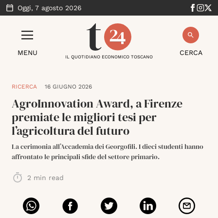
Oggi,
7 agosto 2026
MENU
CERCA
IL QUOTIDIANO ECONOMICO TOSCANO
RICERCA
16 GIUGNO 2026
AgroInnovation Award, a Firenze
premiate le migliori tesi per
l’agricoltura del futuro
La cerimonia all’Accademia dei Georgofili. I dieci studenti hanno
affrontato le principali sfide del settore primario.
2
min read