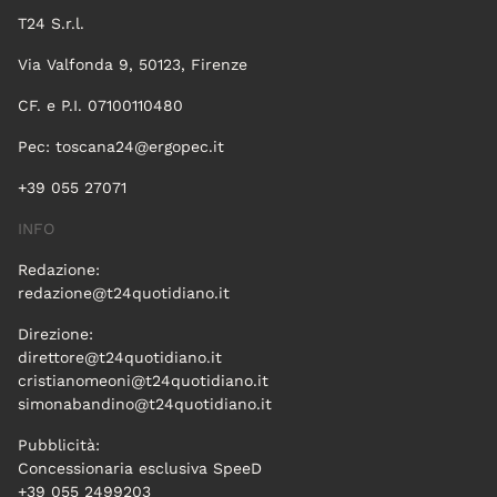
T24 S.r.l.
Via Valfonda 9, 50123, Firenze
CF. e P.I. 07100110480
Pec:
toscana24@ergopec.it
+39 055 27071
INFO
Redazione:
redazione@t24quotidiano.it
Direzione:
direttore@t24quotidiano.it
cristianomeoni@t24quotidiano.it
simonabandino@t24quotidiano.it
Pubblicità:
Concessionaria esclusiva SpeeD
+39 055 2499203