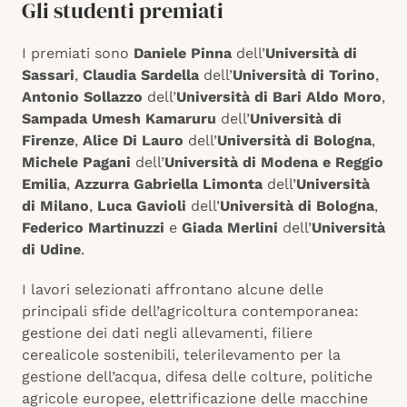
Gli studenti premiati
I premiati sono
Daniele Pinna
dell’
Università di
Sassari
,
Claudia Sardella
dell’
Università di Torino
,
Antonio Sollazzo
dell’
Università di Bari Aldo Moro
,
Sampada Umesh Kamaruru
dell’
Università di
Firenze
,
Alice Di Lauro
dell’
Università di Bologna
,
Michele Pagani
dell’
Università di Modena e Reggio
Emilia
,
Azzurra Gabriella Limonta
dell’
Università
di Milano
,
Luca Gavioli
dell’
Università di Bologna
,
Federico Martinuzzi
e
Giada Merlini
dell’
Università
di Udine
.
I lavori selezionati affrontano alcune delle
principali sfide dell’agricoltura contemporanea:
gestione dei dati negli allevamenti, filiere
cerealicole sostenibili, telerilevamento per la
gestione dell’acqua, difesa delle colture, politiche
agricole europee, elettrificazione delle macchine