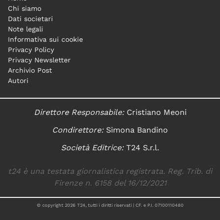
Chi siamo
Dati societari
Note legali
Informativa sui cookie
Privacy Policy
Privacy Newsletter
Archivio Post
Autori
Direttore Responsabile:
Cristiano Meoni
Condirettore:
Simona Bandino
Società Editrice:
T24 S.r.l.
t24 è una testata giornalistica registrata. Reg. Trib. di
Firenze n. 6158 del 16/12/2021
© copyright
2026
T24, tutti i diritti riservati | CF. e P.I. 07100110480