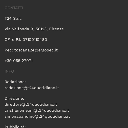
CONTATTI
T24 S.r.l.
Via Valfonda 9, 50123, Firenze
CF. e P.I. 07100110480
Pec:
toscana24@ergopec.it
+39 055 27071
INFO
Redazione:
redazione@t24quotidiano.it
Direzione:
direttore@t24quotidiano.it
cristianomeoni@t24quotidiano.it
simonabandino@t24quotidiano.it
Pubblicità: