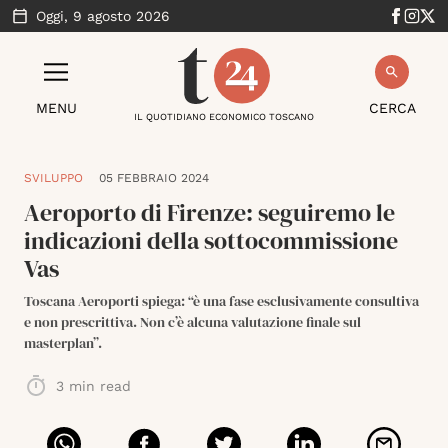
Oggi,
9 agosto 2026
MENU
CERCA
IL QUOTIDIANO ECONOMICO TOSCANO
SVILUPPO
05 FEBBRAIO 2024
Aeroporto di Firenze: seguiremo le
indicazioni della sottocommissione
Vas
Toscana Aeroporti spiega: “è una fase esclusivamente consultiva
e non prescrittiva. Non c’è alcuna valutazione finale sul
masterplan”.
3
min read