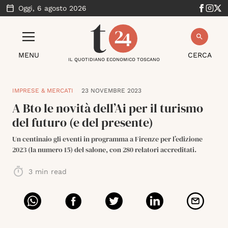
Oggi,
6 agosto 2026
MENU
CERCA
IL QUOTIDIANO ECONOMICO TOSCANO
IMPRESE & MERCATI
23 NOVEMBRE 2023
A Bto le novità dell’Ai per il turismo
del futuro (e del presente)
Un centinaio gli eventi in programma a Firenze per l’edizione
2023 (la numero 15) del salone, con 280 relatori accreditati.
3
min read