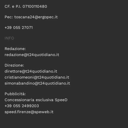
CF. e P.I. 07100110480
Pec:
toscana24@ergopec.it
+39 055 27071
INFO
Redazione:
redazione@t24quotidiano.it
Direzione:
direttore@t24quotidiano.it
cristianomeoni@t24quotidiano.it
simonabandino@t24quotidiano.it
Pubblicità:
Concessionaria esclusiva SpeeD
+39 055 2499203
speed.firenze@speweb.it