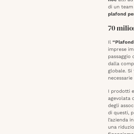
di un team 
plafond per
70 milio
Il
“Plafond
imprese imp
passaggio c
dalla compl
globale. Si
necessarie 
I prodotti 
agevolata o
degli assoc
di questi,
l’azienda i
una riduzio