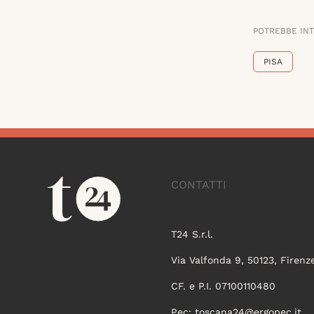
POTREBBE IN
PISA
CONTATTI
T24 S.r.l.
Via Valfonda 9, 50123, Firenz
CF. e P.I. 07100110480
Pec:
toscana24@ergopec.it