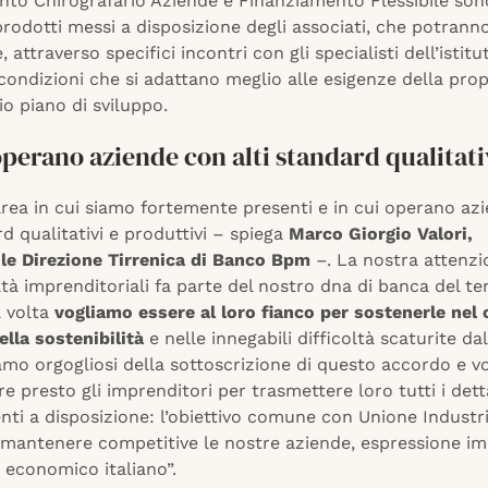
nto Chirografario Aziende e Finanziamento Flessibile son
prodotti messi a disposizione degli associati, che potrann
 attraverso specifici incontri con gli specialisti dell’istitu
 condizioni che si adattano meglio alle esigenze della pro
io piano di sviluppo.
operano aziende con alti standard qualitati
area in cui siamo fortemente presenti e in cui operano az
rd qualitativi e produttivi – spiega
Marco Giorgio Valori,
le Direzione Tirrenica di Banco Bpm
–. La nostra attenzi
tà imprenditoriali fa parte del nostro dna di banca del ter
 volta
vogliamo essere al loro fianco per sostenerle nel
lla sostenibilità
e nelle innegabili difficoltà scaturite da
amo orgogliosi della sottoscrizione di questo accordo e v
re presto gli imprenditori per trasmettere loro tutti i detta
nti a disposizione: l’obiettivo comune con Unione Industr
i mantenere competitive le nostre aziende, espressione i
 economico italiano”.