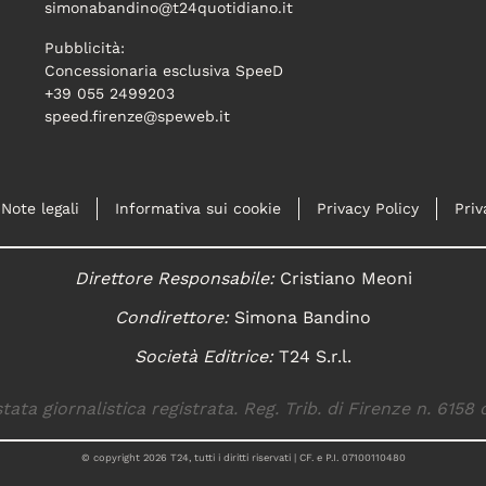
simonabandino@t24quotidiano.it
Pubblicità:
Concessionaria esclusiva SpeeD
+39 055 2499203
speed.firenze@speweb.it
Note legali
Informativa sui cookie
Privacy Policy
Priv
Direttore Responsabile:
Cristiano Meoni
Condirettore:
Simona Bandino
Società Editrice:
T24 S.r.l.
tata giornalistica registrata. Reg. Trib. di Firenze n. 6158 
© copyright
2026
T24, tutti i diritti riservati | CF. e P.I. 07100110480