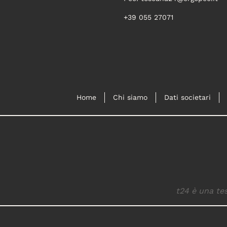
+39 055 27071
Home
Chi siamo
Dati societari
t24 è una tes