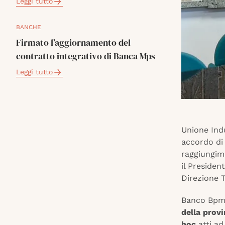
Leggi tutto
BANCHE
Firmato l’aggiornamento del
contratto integrativo di Banca Mps
Leggi tutto
Unione Indu
accordo di
raggiungime
il Presiden
Direzione 
Banco Bpm
della provi
hoc
atti ad