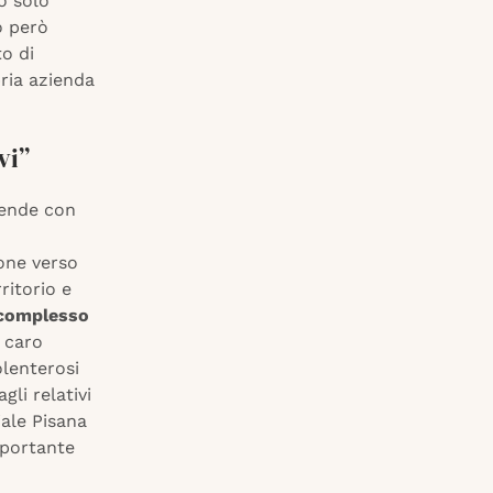
o solo
o però
to di
pria azienda
vi”
iende con
one verso
ritorio e
 complesso
l caro
olenterosi
gli relativi
iale Pisana
mportante