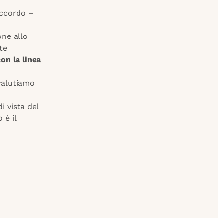
accordo –
one allo
te
con la linea
alutiamo
i vista del
 è il