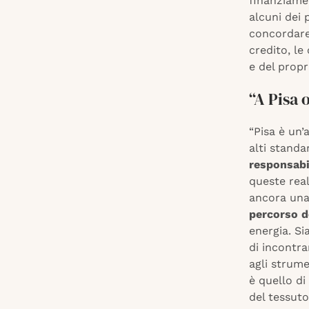
finanziame
alcuni dei 
concordare,
credito, le
e del propr
“A Pisa 
“Pisa è un’
alti standa
responsabi
queste real
ancora una
percorso de
energia. Si
di incontra
agli strume
è quello d
del tessuto