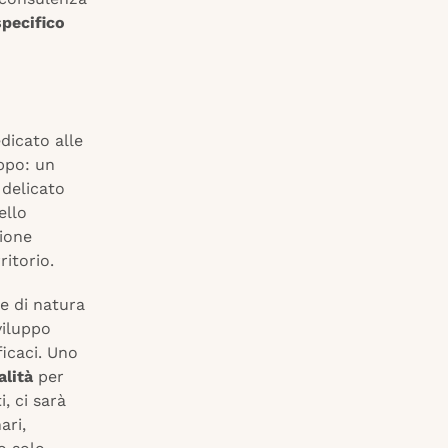
pecifico
dicato alle
uppo: un
 delicato
ello
zione
ritorio.
he di natura
viluppo
ficaci. Uno
lità
per
, ci sarà
ari,