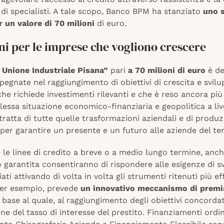
di specialisti. A tale scopo, Banco BPM ha stanziato
uno s
 un valore di 70 milioni
di euro.
ni per le imprese che vogliono crescere
 Unione Industriale Pisana”
pari
a 70 milioni
di euro
è de
egnate nel raggiungimento di obiettivi di crescita e svil
he richiede investimenti rilevanti e che è reso ancora più
essa situazione economico-finanziaria e geopolitica a liv
 tratta di tutte quelle trasformazioni aziendali e di produ
per garantire un presente e un futuro alle aziende del ter
e le linee di credito a breve o a medio lungo termine, anc
 garantita consentiranno di rispondere alle esigenze di s
iati attivando di volta in volta gli strumenti ritenuti più ef
 per esempio, prevede
un innovativo meccanismo di premia
n base al quale, al raggiungimento degli obiettivi concordati
ne del tasso di interesse del prestito. Finanziamenti ordin