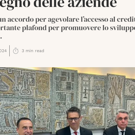
egno delle aziende
un accordo per agevolare l’accesso al credi
rtante plafond per promuovere lo sviluppo
.
024
3
min read