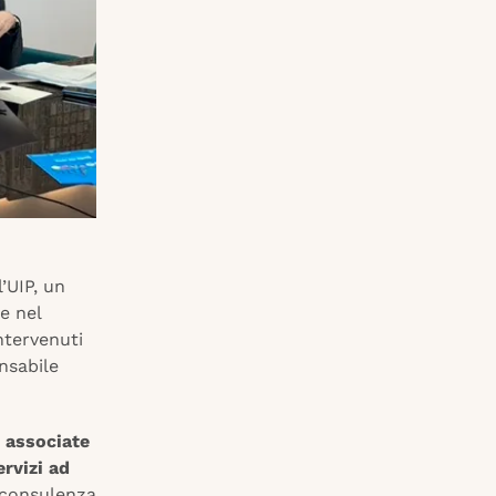
’UIP, un
e nel
ntervenuti
onsabile
 associate
ervizi ad
a consulenza