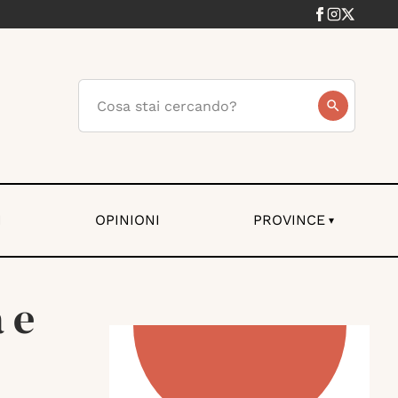
I
OPINIONI
PROVINCE
▾
 e