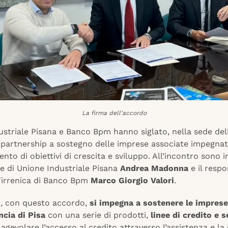
La firma dell'accordo
striale Pisana e Banco Bpm hanno siglato, nella sede dell
 partnership a sostegno delle imprese associate impegnat
nto di obiettivi di crescita e sviluppo. All’incontro sono i
te di Unione Industriale Pisana
Andrea Madonna
e il resp
Tirrenica di Banco Bpm
Marco Giorgio Valori
.
, con questo accordo,
si impegna a sostenere le imprese
ncia di Pisa
con una serie di prodotti,
linee di credito e s
 agevolare l’accesso al credito attraverso l’assistenza e l