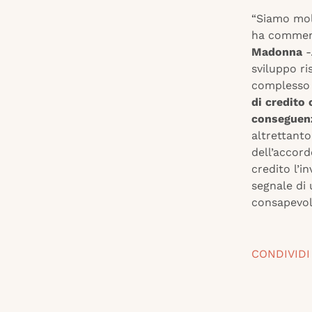
“Siamo molt
ha commen
Madonna
-
sviluppo ri
complesso 
di credito 
conseguenz
altrettanto
dell’accord
credito l’i
segnale di 
consapevoli
CONDIVIDI