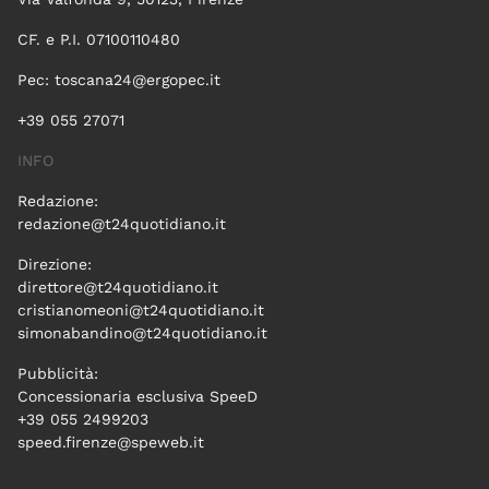
CF. e P.I. 07100110480
Pec:
toscana24@ergopec.it
+39 055 27071
INFO
Redazione:
redazione@t24quotidiano.it
Direzione:
direttore@t24quotidiano.it
cristianomeoni@t24quotidiano.it
simonabandino@t24quotidiano.it
Pubblicità:
Concessionaria esclusiva SpeeD
+39 055 2499203
speed.firenze@speweb.it