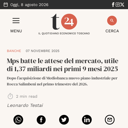
Oggi,
8 agosto 2026
MENU
CERCA
IL QUOTIDIANO ECONOMICO TOSCANO
BANCHE
07 NOVEMBRE 2025
Mps batte le attese del mercato, utile
di 1,37 miliardi nei primi 9 mesi 2025
Dopo l’acquisizione di Mediobanca nuovo piano industriale per
Rocca Salimbeni nel primo trimestre del 2026.
2
min read
Leonardo Testai