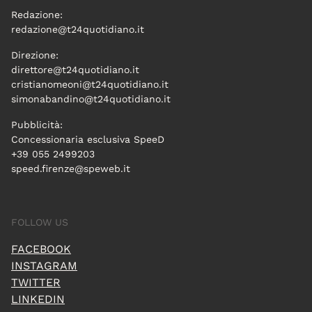
Redazione:
redazione@t24quotidiano.it
Direzione:
direttore@t24quotidiano.it
cristianomeoni@t24quotidiano.it
simonabandino@t24quotidiano.it
Pubblicità:
Concessionaria esclusiva SpeeD
+39 055 2499203
speed.firenze@speweb.it
FOLLOW US
FACEBOOK
INSTAGRAM
TWITTER
LINKEDIN