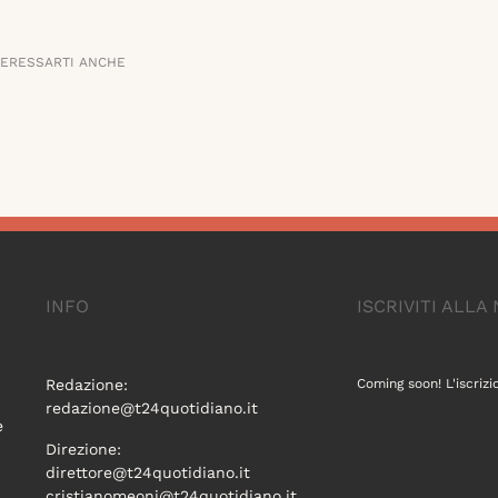
TERESSARTI ANCHE
INFO
ISCRIVITI ALL
Redazione:
Coming soon! L'iscrizi
redazione@t24quotidiano.it
e
Direzione:
direttore@t24quotidiano.it
cristianomeoni@t24quotidiano.it