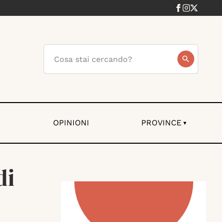
I
OPINIONI
PROVINCE
▾
di