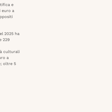
tifica e
i euro a
appositi
del 2025 ha
e 229
à culturali
uro a
; oltre 5