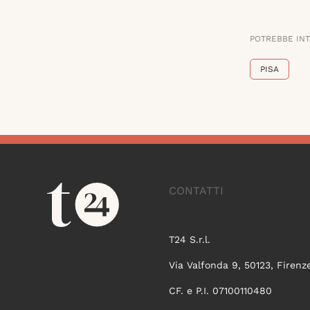
POTREBBE IN
PISA
CONTATTI
T24 S.r.l.
Via Valfonda 9, 50123, Firenz
CF. e P.I. 07100110480