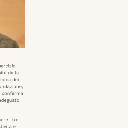
sercizio
ità dalla
mblea dei
fondazione,
sa conferma
 adeguato
ere i tre
tività e