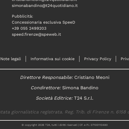
simonabandino@t24quotidiano.it
Pubblicità:
Concessionaria esclusiva SpeeD
+39 055 2499203
speed.firenze@speweb.it
Note legali
Informativa sui cookie
Privacy Policy
Priv
Direttore Responsabile:
Cristiano Meoni
Condirettore:
Simona Bandino
Società Editrice:
T24 S.r.l.
tata giornalistica registrata. Reg. Trib. di Firenze n. 6158 
© copyright
2026
T24, tutti i diritti riservati | CF. e P.I. 07100110480