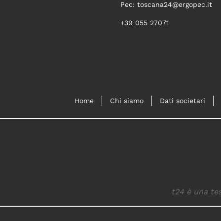
Pec:
toscana24@ergopec.it
+39 055 27071
Home
Chi siamo
Dati societari
t24 è una tes