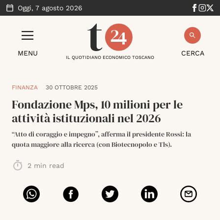
Oggi,
7 agosto 2026
MENU
CERCA
IL QUOTIDIANO ECONOMICO TOSCANO
FINANZA
30 OTTOBRE 2025
Fondazione Mps, 10 milioni per le
attività istituzionali nel 2026
“Atto di coraggio e impegno”, afferma il presidente Rossi: la
quota maggiore alla ricerca (con Biotecnopolo e Tls).
2
min read