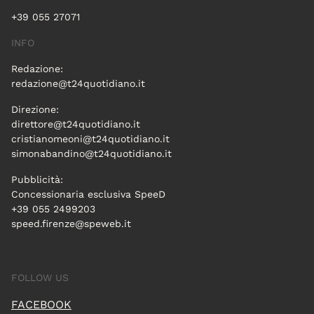
+39 055 27071
INFO
Redazione:
redazione@t24quotidiano.it
Direzione:
direttore@t24quotidiano.it
cristianomeoni@t24quotidiano.it
simonabandino@t24quotidiano.it
Pubblicità:
Concessionaria esclusiva SpeeD
+39 055 2499203
speed.firenze@speweb.it
FOLLOW US
FACEBOOK