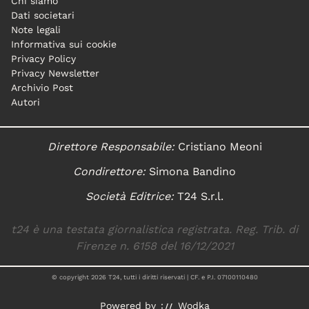
Chi siamo
Dati societari
Note legali
Informativa sui cookie
Privacy Policy
Privacy Newsletter
Archivio Post
Autori
Direttore Responsabile:
Cristiano Meoni
Condirettore:
Simona Bandino
Società Editrice:
T24 S.r.l.
t24 è una testata giornalistica registrata. Reg. Trib. di
Firenze n. 6158 del 16/12/2021
© copyright
2026
T24, tutti i diritti riservati | CF. e P.I. 07100110480
Powered by
Wodka