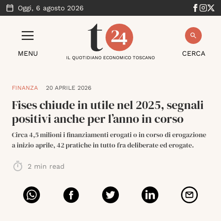
Oggi,
6 agosto 2026
MENU
CERCA
IL QUOTIDIANO ECONOMICO TOSCANO
FINANZA
20 APRILE 2026
Fises chiude in utile nel 2025, segnali
positivi anche per l’anno in corso
Circa 4,5 milioni i finanziamenti erogati o in corso di erogazione
a inizio aprile, 42 pratiche in tutto fra deliberate ed erogate.
2
min read