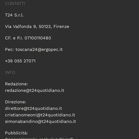
CONTATTI
T24 S.r.l.
Via Valfonda 9, 50123, Firenze
CF. e P.I. 07100110480
Pec:
toscana24@ergopec.it
+39 055 27071
INFO
Redazione:
redazione@t24quotidiano.it
Direzione:
direttore@t24quotidiano.it
cristianomeoni@t24quotidiano.it
simonabandino@t24quotidiano.it
Pubblicità: