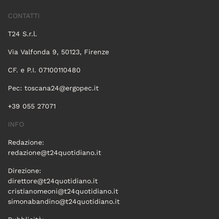
CONTATTI
T24 S.r.l.
Via Valfonda 9, 50123, Firenze
CF. e P.I. 07100110480
Pec:
toscana24@ergopec.it
+39 055 27071
INFO
Redazione:
redazione@t24quotidiano.it
Direzione:
direttore@t24quotidiano.it
cristianomeoni@t24quotidiano.it
simonabandino@t24quotidiano.it