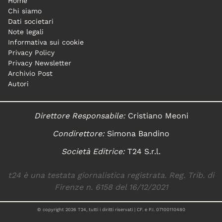
Home
Chi siamo
Dati societari
Note legali
Informativa sui cookie
Privacy Policy
Privacy Newsletter
Archivio Post
Autori
Direttore Responsabile:
Cristiano Meoni
Condirettore:
Simona Bandino
Società Editrice:
T24 S.r.l.
t24 è una testata giornalistica registrata. Reg. Trib. di
Firenze n. 6158 del 16/12/2021
© copyright
2026
T24, tutti i diritti riservati | CF. e P.I. 07100110480