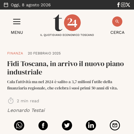
Oggi,
8 agosto 2026
MENU
CERCA
IL QUOTIDIANO ECONOMICO TOSCANO
FINANZA
20 FEBBRAIO 2025
Fidi Toscana, in arrivo il nuovo piano
industriale
Cala l’attività ma nel 2024 è salito a 3,7 milioni l’utile della
finanziaria regionale, che celebra i suoi primi 50 anni di vita.
2
min read
Leonardo Testai