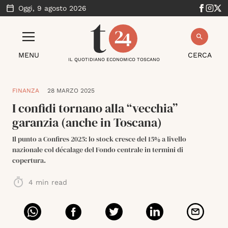
Oggi,
9 agosto 2026
MENU
CERCA
IL QUOTIDIANO ECONOMICO TOSCANO
FINANZA
28 MARZO 2025
I confidi tornano alla “vecchia”
garanzia (anche in Toscana)
Il punto a Confires 2025: lo stock cresce del 15% a livello
nazionale col décalage del Fondo centrale in termini di
copertura.
4
min read