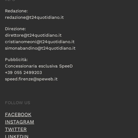
Redazione:
redazione@t24quotidiano.it
Direzione:
direttore@t24quotidiano.it
cristianomeoni@t24quotidiano.it
simonabandino@t24quotidiano.it
Pubblicità:
Concessionaria esclusiva SpeeD
+39 055 2499203
speed.firenze@speweb.it
FOLLOW US
FACEBOOK
INSTAGRAM
TWITTER
LINKEDIN