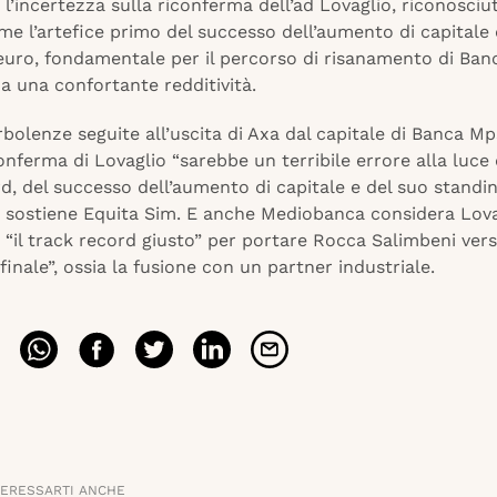
 l’incertezza sulla riconferma dell’ad Lovaglio, riconosciu
e l’artefice primo del successo dell’aumento di capitale 
 euro, fondamentale per il percorso di risanamento di Ban
 a una confortante redditività.
bolenze seguite all’uscita di Axa dal capitale di Banca Mp
ferma di Lovaglio “sarebbe un terribile errore alla luce 
d, del successo dell’aumento di capitale e del suo standin
”, sostiene Equita Sim. E anche Mediobanca considera Lov
“il track record giusto” per portare Rocca Salimbeni ver
o finale”, ossia la fusione con un partner industriale.
TERESSARTI ANCHE