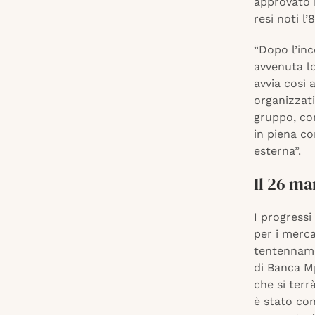
approvato i
resi noti l
“Dopo l’in
avvenuta lo
avvia così 
organizzati
gruppo, con
in piena co
esterna”.
Il 26 ma
I progressi
per i merca
tentennamen
di Banca Mp
che si terr
è stato con