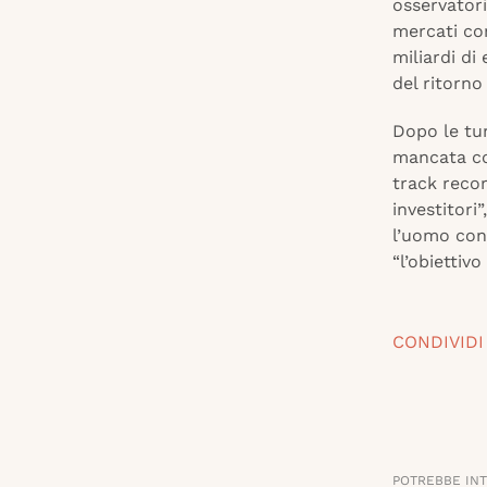
osservatori
mercati com
miliardi di
del ritorno
Dopo le tur
mancata con
track recor
investitori
l’uomo con 
“l’obiettiv
CONDIVIDI
POTREBBE IN