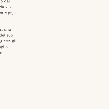
to dai
da 2,5
ca Mps, e
s, una
del suo
g con gli
aglio
so