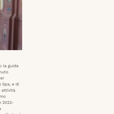
o la guida
enuto
per
 Spa, e di
attività
imo
e 2022-
a