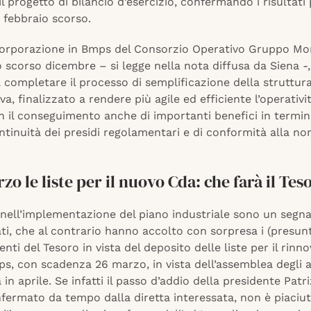
l progetto di bilancio d’esercizio, confermando i risultati 
’8 febbraio scorso.
corporazione in Bmps del Consorzio Operativo Gruppo Mo
 scorso dicembre – si legge nella nota diffusa da Siena -,
a completare il processo di semplificazione della struttur
va, finalizzato a rendere più agile ed efficiente l’operativi
 il conseguimento anche di importanti benefici in termini 
ntinuità dei presidi regolamentari e di conformità alla no
rzo le liste per il nuovo Cda: che farà il Tes
 nell’implementazione del piano industriale sono un segna
ti, che al contrario hanno accolto con sorpresa i (presunt
ti del Tesoro in vista del deposito delle liste per il rinn
s, con scadenza 26 marzo, in vista dell’assemblea degli a
à in aprile. Se infatti il passo d’addio della presidente Patr
fermato da tempo dalla diretta interessata, non è piaciut