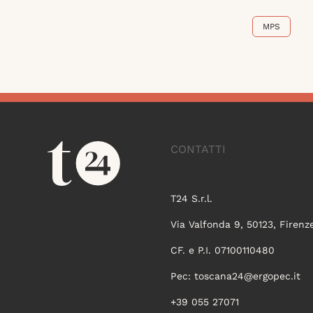
MPS
CONTATTI
T24 S.r.l.
Via Valfonda 9, 50123, Firenz
CF. e P.I. 07100110480
Pec:
toscana24@ergopec.it
+39 055 27071