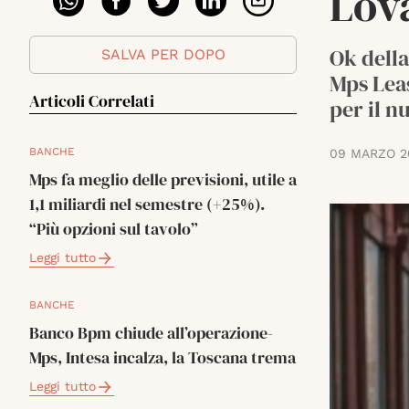
Lov
Ok della
SALVA PER DOPO
Mps Leas
Articoli Correlati
per il n
BANCHE
09 MARZO 2
Mps fa meglio delle previsioni, utile a
1,1 miliardi nel semestre (+25%).
“Più opzioni sul tavolo”
Leggi tutto
BANCHE
Banco Bpm chiude all’operazione-
Mps, Intesa incalza, la Toscana trema
Leggi tutto