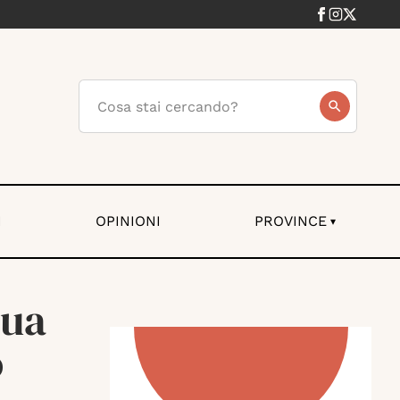
I
OPINIONI
PROVINCE
▾
sua
o