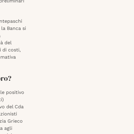
preliminari
ntepaschi
 la Banca si
a
tà del
di costi,
rmativa
oro?
le positivo
i)
ovo del Cda
zionisti
izia Grieco
a agli