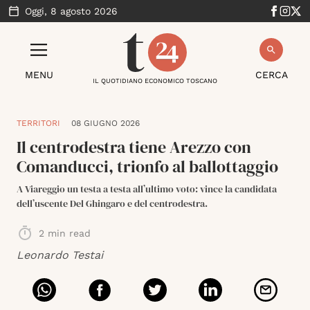
Oggi,
8 agosto 2026
MENU
CERCA
IL QUOTIDIANO ECONOMICO TOSCANO
TERRITORI
08 GIUGNO 2026
Il centrodestra tiene Arezzo con
Comanducci, trionfo al ballottaggio
A Viareggio un testa a testa all’ultimo voto: vince la candidata
dell’uscente Del Ghingaro e del centrodestra.
2
min read
Leonardo Testai