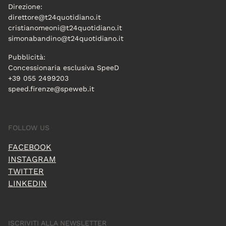
Direzione:
direttore@t24quotidiano.it
cristianomeoni@t24quotidiano.it
simonabandino@t24quotidiano.it
Pubblicità:
Concessionaria esclusiva SpeeD
+39 055 2499203
speed.firenze@speweb.it
FOLLOW US
FACEBOOK
INSTAGRAM
TWITTER
LINKEDIN
ISCRIVITI ALLA NEWSLETTER