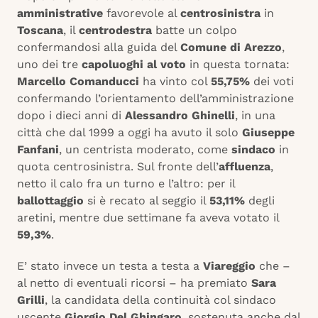
amministrative
favorevole al
centrosinistra
in
Toscana
, il
centrodestra
batte un colpo
confermandosi alla guida del
Comune di Arezzo
,
uno dei tre
capoluoghi al voto
in questa tornata:
Marcello Comanducci
ha vinto col
55,75%
dei voti
confermando l’orientamento dell’amministrazione
dopo i dieci anni di
Alessandro Ghinelli
, in una
città che dal 1999 a oggi ha avuto il solo
Giuseppe
Fanfani
, un centrista moderato, come
sindaco
in
quota centrosinistra. Sul fronte dell’
affluenza
,
netto il calo fra un turno e l’altro: per il
ballottaggio
si è recato al seggio il
53,11%
degli
aretini, mentre due settimane fa aveva votato il
59,3%
.
E’ stato invece un testa a testa a
Viareggio
che –
al netto di eventuali ricorsi – ha premiato
Sara
Grilli
, la candidata della continuità col sindaco
uscente
Giorgio Del Ghingaro
, sostenuta anche dal