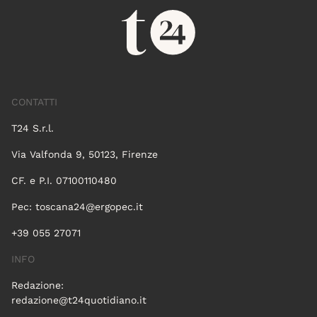
CONTATTI
T24 S.r.l.
Via Valfonda 9, 50123, Firenze
CF. e P.I. 07100110480
Pec:
toscana24@ergopec.it
+39 055 27071
INFO
Redazione:
redazione@t24quotidiano.it