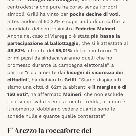
centrodestra che pure ha corso senza i propri
simboli. Grilli ha vinto per
poche decine di voti
,
attestandosi al 50,32% e superando di un soffio la
candidata del centrosinistra
Federica Maineri
.
Anche nel caso di Viareggio è stata
più bassa la
partecipazione al ballottaggio
, che si è attestata al
48,53%
a fronte del
55,01%
del primo turno. “I
primi passi da sindaca saranno quelli che ho
promesso durante la campagna elettorale”, a
partire “sicuramente dai
bisogni di sicurezza dei
cittadini
“, ha dichiarato
Grilli
. “Siamo dispiaciuti,
siamo una città di 62mila abitanti e
il margine è di
150 voti
“, ha affermato
Maineri
, che non esclude
ricorsi ma “valuteremo a mente fredda, ora non è
il momento, dobbiamo vedere quante sono le
schede nulle e quante quelle contestate”.
E’ Arezzo la roccaforte del