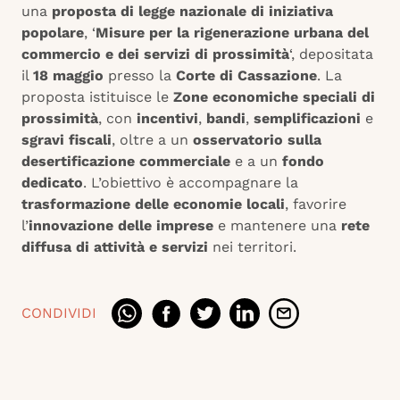
una
proposta di legge nazionale di iniziativa
popolare
, ‘
Misure per la rigenerazione urbana del
commercio e dei servizi di prossimità
‘, depositata
il
18 maggio
presso la
Corte di Cassazione
. La
proposta istituisce le
Zone economiche speciali di
prossimità
, con
incentivi
,
bandi
,
semplificazioni
e
sgravi fiscali
, oltre a un
osservatorio sulla
desertificazione commerciale
e a un
fondo
dedicato
. L’obiettivo è accompagnare la
trasformazione delle economie locali
, favorire
l’
innovazione delle imprese
e mantenere una
rete
diffusa di attività e servizi
nei territori.
CONDIVIDI