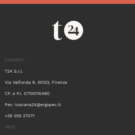
CONTATTI
T24 S.r.l.
Via Valfonda 9, 50123, Firenze
CF. e P.I. 07100110480
Pec:
toscana24@ergopec.it
+39 055 27071
INFO