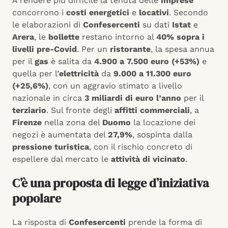
A rendere più difficile la tenuta delle
imprese
concorrono i
costi energetici
e
locativi
. Secondo
le elaborazioni di
Confesercenti
su dati
Istat
e
Arera
, le
bollette
restano intorno al
40% sopra i
livelli pre-Covid
. Per un
ristorante
, la spesa annua
per il
gas
è salita da
4.900 a 7.500 euro (+53%)
e
quella per l’
elettricità
da
9.000 a 11.300 euro
(+25,6%)
, con un aggravio stimato a livello
nazionale in circa
3 miliardi di euro l’anno
per il
terziario
. Sul fronte degli
affitti commerciali
, a
Firenze
nella zona del
Duomo
la locazione dei
negozi è aumentata del
27,9%
, sospinta dalla
pressione turistica
, con il rischio concreto di
espellere dal mercato le
attività di vicinato
.
C’è una proposta di legge d’iniziativa
popolare
La risposta di
Confesercenti
prende la forma di