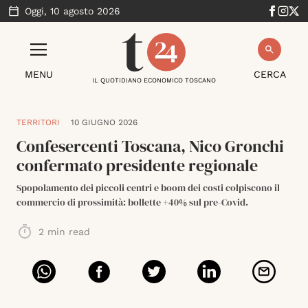
Oggi,
10 agosto 2026
MENU
CERCA
IL QUOTIDIANO ECONOMICO TOSCANO
TERRITORI
10 GIUGNO 2026
Confesercenti Toscana, Nico Gronchi
confermato presidente regionale
Spopolamento dei piccoli centri e boom dei costi colpiscono il
commercio di prossimità: bollette +40% sul pre-Covid.
2
min read