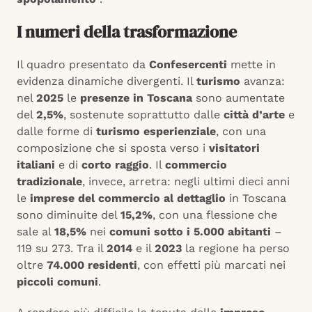
I numeri della trasformazione
Il quadro presentato da
Confesercenti
mette in
evidenza dinamiche divergenti. Il
turismo
avanza:
nel
2025
le
presenze in Toscana
sono aumentate
del
2,5%
, sostenute soprattutto dalle
città d’arte
e
dalle forme di
turismo esperienziale
, con una
composizione che si sposta verso i
visitatori
italiani
e di
corto raggio
. Il
commercio
tradizionale
, invece, arretra: negli ultimi dieci anni
le
imprese del commercio al dettaglio
in Toscana
sono diminuite del
15,2%
, con una flessione che
sale al
18,5%
nei
comuni sotto i 5.000 abitanti
–
119 su 273. Tra il
2014
e il
2023
la regione ha perso
oltre
74.000 residenti
, con effetti più marcati nei
piccoli comuni
.