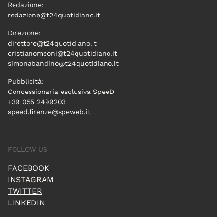
Redazione:
redazione@t24quotidiano.it
Direzione:
direttore@t24quotidiano.it
cristianomeoni@t24quotidiano.it
simonabandino@t24quotidiano.it
Pubblicità:
Concessionaria esclusiva SpeeD
+39 055 2499203
speed.firenze@speweb.it
FOLLOW US
FACEBOOK
INSTAGRAM
TWITTER
LINKEDIN