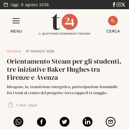
Oggi,
6 agosto 2026
MENU
CERCA
IL QUOTIDIANO ECONOMICO TOSCANO
SCUOLA
07 MAGGIO 2026
Orientamento Steam per gli studenti,
tre iniziative Baker Hughes tra
Firenze e Avenza
Idrogeno, Ia, transizione energetica, partecipazione femminile
fra i temi al centro del progetto: terza tappa il 14 maggio.
1
min read