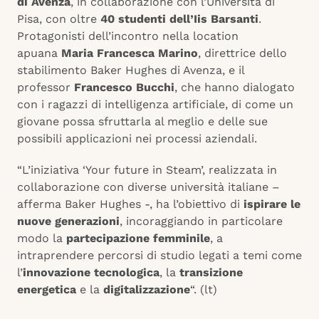
di Avenza
, in collaborazione con l’Università di
Pisa, con oltre
40 studenti dell’Iis Barsanti
.
Protagonisti dell’incontro nella location
apuana
Maria Francesca Marino
, direttrice dello
stabilimento Baker Hughes di Avenza, e il
professor
Francesco Bucchi
, che hanno dialogato
con i ragazzi di intelligenza artificiale, di come un
giovane possa sfruttarla al meglio e delle sue
possibili applicazioni nei processi aziendali.
“L’iniziativa ‘Your future in Steam’, realizzata in
collaborazione con diverse università italiane –
afferma Baker Hughes -, ha l’obiettivo di
ispirare le
nuove generazioni
, incoraggiando in particolare
modo la
partecipazione femminile
, a
intraprendere percorsi di studio legati a temi come
l’
innovazione tecnologica
, la
transizione
energetica
e la
digitalizzazione
“. (lt)