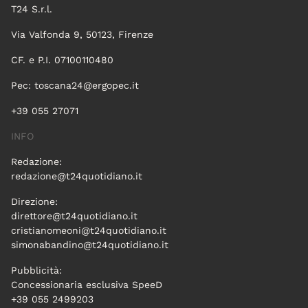
T24 S.r.l.
Via Valfonda 9, 50123, Firenze
CF. e P.I. 07100110480
Pec:
toscana24@ergopec.it
+39 055 27071
INFO
Redazione:
redazione@t24quotidiano.it
Direzione:
direttore@t24quotidiano.it
cristianomeoni@t24quotidiano.it
simonabandino@t24quotidiano.it
Pubblicità:
Concessionaria esclusiva SpeeD
+39 055 2499203