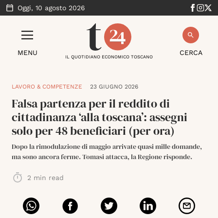
Oggi,
10 agosto 2026
MENU
CERCA
IL QUOTIDIANO ECONOMICO TOSCANO
LAVORO & COMPETENZE
23 GIUGNO 2026
Falsa partenza per il reddito di
cittadinanza ‘alla toscana’: assegni
solo per 48 beneficiari (per ora)
Dopo la rimodulazione di maggio arrivate quasi mille domande,
ma sono ancora ferme. Tomasi attacca, la Regione risponde.
2
min read