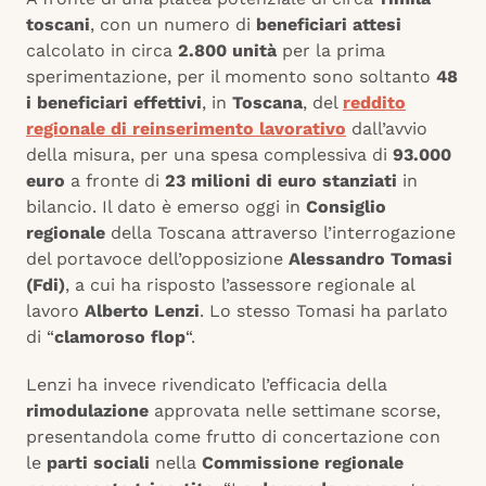
toscani
, con un numero di
beneficiari attesi
calcolato in circa
2.800 unità
per la prima
sperimentazione, per il momento sono soltanto
48
i beneficiari effettivi
, in
Toscana
, del
reddito
regionale di reinserimento lavorativo
dall’avvio
della misura, per una spesa complessiva di
93.000
euro
a fronte di
23 milioni di euro stanziati
in
bilancio. Il dato è emerso oggi in
Consiglio
regionale
della Toscana attraverso l’interrogazione
del portavoce dell’opposizione
Alessandro Tomasi
(Fdi)
, a cui ha risposto l’assessore regionale al
lavoro
Alberto Lenzi
. Lo stesso Tomasi ha parlato
di “
clamoroso flop
“.
Lenzi ha invece rivendicato l’efficacia della
rimodulazione
approvata nelle settimane scorse,
presentandola come frutto di concertazione con
le
parti sociali
nella
Commissione regionale