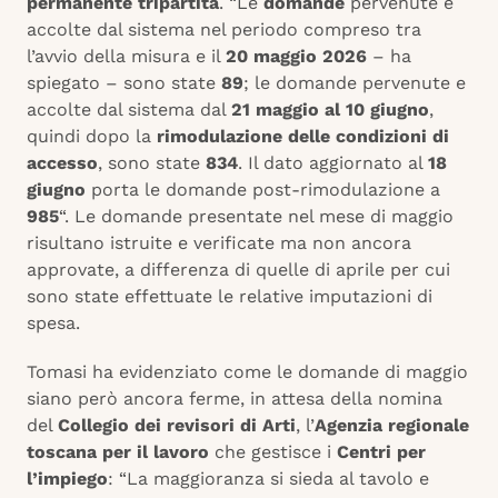
permanente tripartita
. “Le
domande
pervenute e
accolte dal sistema nel periodo compreso tra
l’avvio della misura e il
20 maggio 2026
– ha
spiegato – sono state
89
; le domande pervenute e
accolte dal sistema dal
21 maggio al 10 giugno
,
quindi dopo la
rimodulazione delle condizioni di
accesso
, sono state
834
. Il dato aggiornato al
18
giugno
porta le domande post-rimodulazione a
985
“. Le domande presentate nel mese di maggio
risultano istruite e verificate ma non ancora
approvate, a differenza di quelle di aprile per cui
sono state effettuate le relative imputazioni di
spesa.
Tomasi ha evidenziato come le domande di maggio
siano però ancora ferme, in attesa della nomina
del
Collegio dei revisori di Arti
, l’
Agenzia regionale
toscana per il lavoro
che gestisce i
Centri per
l’impiego
: “La maggioranza si sieda al tavolo e