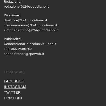
Redazione:
redazione@t24quotidiano.it
Direzione:
direttore@t24quotidiano.it
cristianomeoni@t24quotidiano.it
simonabandino@t24quotidiano.it
Pubblicità:
Concessionaria esclusiva SpeeD
+39 055 2499203
speed.firenze@speweb.it
FOLLOW US
FACEBOOK
INSTAGRAM
TWITTER
LINKEDIN