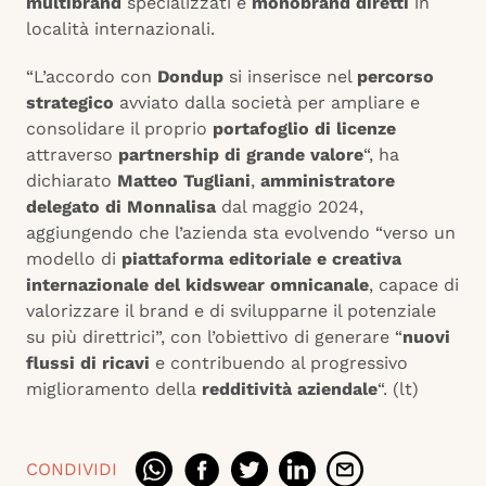
multibrand
specializzati e
monobrand diretti
in
località internazionali.
“L’accordo con
Dondup
si inserisce nel
percorso
strategico
avviato dalla società per ampliare e
consolidare il proprio
portafoglio di licenze
attraverso
partnership di grande valore
“, ha
dichiarato
Matteo Tugliani
,
amministratore
delegato di Monnalisa
dal maggio 2024,
aggiungendo che l’azienda sta evolvendo “verso un
modello di
piattaforma editoriale e creativa
internazionale del kidswear omnicanale
, capace di
valorizzare il brand e di svilupparne il potenziale
su più direttrici”, con l’obiettivo di generare “
nuovi
flussi di ricavi
e contribuendo al progressivo
miglioramento della
redditività aziendale
“. (lt)
CONDIVIDI