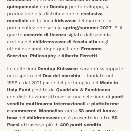
quinquennale
con
Dondup
per lo sviluppo, la
produzione e la distribuzione in
esclusiva
mondiale
della linea
kidswear
del marchio: la
prima collezione sarà la
spring/summer 2027
. E’ il
quarto
accordo di licenza
siglato dall’azienda
aretina del
childrenswear di fascia alta
negli
ultimi due anni, dopo quelli con
Ermanno
Scervino
,
Philosophy
e
Alberta Ferretti
.
Le collezioni
Dondup Kidswear
saranno sviluppate
nel rispetto del
Dna del marchio
– fondato nel
1999 e dal 2021 parte del portafoglio del
Made in
Italy Fund
gestito da
Quadrivio & Pambianco
–
con distribuzione attraverso una selezione di
punti
vendita multimarca internazionali
e
piattaforme
e-commerce
.
Monnalisa
vanta
58 anni di know-
how
nel
childrenswear
ed è presente in oltre
50
Paesi
attraverso più di
400 punti vendita