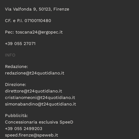
Via Valfonda 9, 50123, Firenze
CF. e P.I. 07100110480
Pec:
toscana24@ergopec.it
+39 055 27071
INFO
Redazione:
redazione@t24quotidiano.it
Direzione:
direttore@t24quotidiano.it
cristianomeoni@t24quotidiano.it
simonabandino@t24quotidiano.it
Pubblicità:
Concessionaria esclusiva SpeeD
+39 055 2499203
speed.firenze@speweb.it