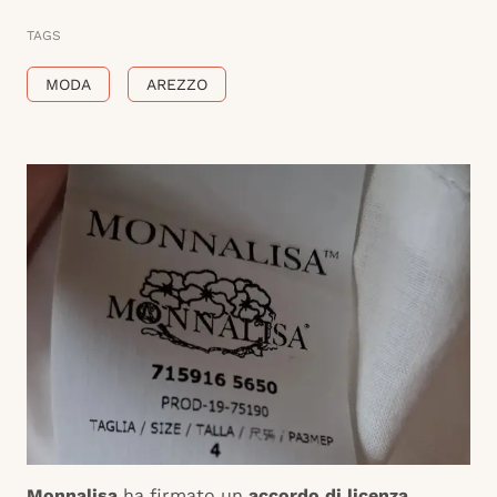
TAGS
MODA
AREZZO
Monnalisa
ha firmato un
accordo di licenza