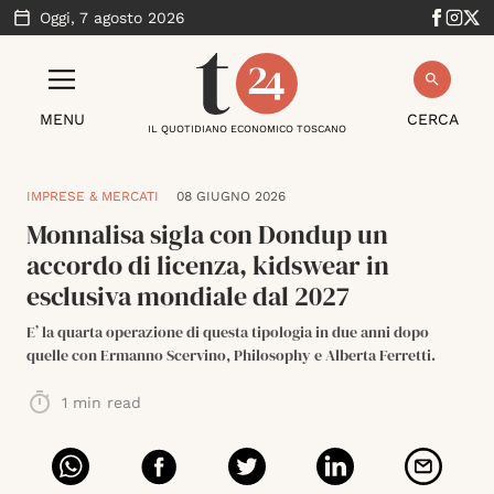
Oggi,
7 agosto 2026
MENU
CERCA
IL QUOTIDIANO ECONOMICO TOSCANO
IMPRESE & MERCATI
08 GIUGNO 2026
Monnalisa sigla con Dondup un
accordo di licenza, kidswear in
esclusiva mondiale dal 2027
E’ la quarta operazione di questa tipologia in due anni dopo
quelle con Ermanno Scervino, Philosophy e Alberta Ferretti.
1
min read