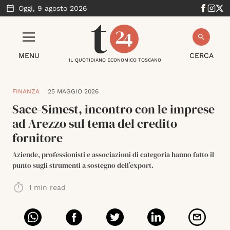
Oggi,
9 agosto 2026
MENU
CERCA
IL QUOTIDIANO ECONOMICO TOSCANO
FINANZA
25 MAGGIO 2026
Sace-Simest, incontro con le imprese
ad Arezzo sul tema del credito
fornitore
Aziende, professionisti e associazioni di categoria hanno fatto il
punto sugli strumenti a sostegno dell’export.
1
min read