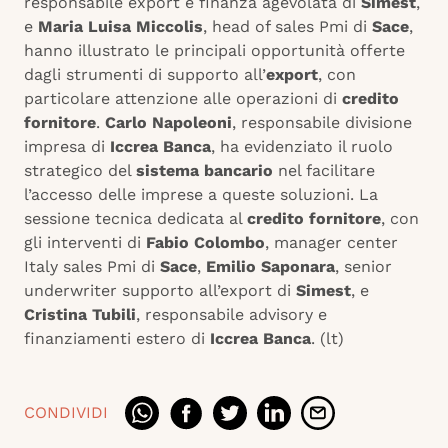
responsabile export e finanza agevolata di
Simest
,
e
Maria Luisa Miccolis
, head of sales Pmi di
Sace
,
hanno illustrato le principali opportunità offerte
dagli strumenti di supporto all’
export
, con
particolare attenzione alle operazioni di
credito
fornitore
.
Carlo Napoleoni
, responsabile divisione
impresa di
Iccrea Banca
, ha evidenziato il ruolo
strategico del
sistema bancario
nel facilitare
l’accesso delle imprese a queste soluzioni. La
sessione tecnica dedicata al
credito fornitore
, con
gli interventi di
Fabio Colombo
, manager center
Italy sales Pmi di
Sace
,
Emilio Saponara
, senior
underwriter supporto all’export di
Simest
, e
Cristina Tubili
, responsabile advisory e
finanziamenti estero di
Iccrea Banca
. (lt)
CONDIVIDI