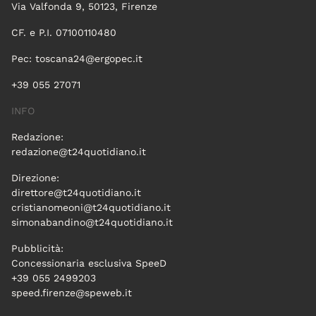
Via Valfonda 9, 50123, Firenze
CF. e P.I. 07100110480
Pec:
toscana24@ergopec.it
+39 055 27071
INFO
Redazione:
redazione@t24quotidiano.it
Direzione:
direttore@t24quotidiano.it
cristianomeoni@t24quotidiano.it
simonabandino@t24quotidiano.it
Pubblicità:
Concessionaria esclusiva SpeeD
+39 055 2499203
speed.firenze@speweb.it