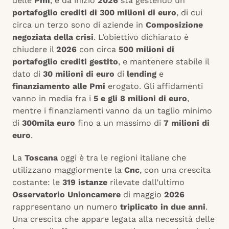
delle
Pmi
, e da inizio
2026
sta gestendo un
portafoglio crediti di 300 milioni di euro
, di cui
circa un terzo sono di aziende in
Composizione
negoziata della crisi
. L’obiettivo dichiarato è
chiudere il
2026
con circa
500 milioni di
portafoglio crediti gestito
, e mantenere stabile il
dato di
30 milioni di euro
di
lending
e
finanziamento alle Pmi
erogato. Gli affidamenti
vanno in media fra i
5 e gli 8 milioni di euro
,
mentre i finanziamenti vanno da un taglio minimo
di
300mila euro
fino a un massimo di
7 milioni di
euro
.
La
Toscana
oggi è tra le regioni italiane che
utilizzano maggiormente la
Cnc
, con una crescita
costante: le
319 istanze
rilevate dall’ultimo
Osservatorio Unioncamere
di maggio
2026
rappresentano un numero
triplicato in due anni
.
Una crescita che appare legata alla necessità delle