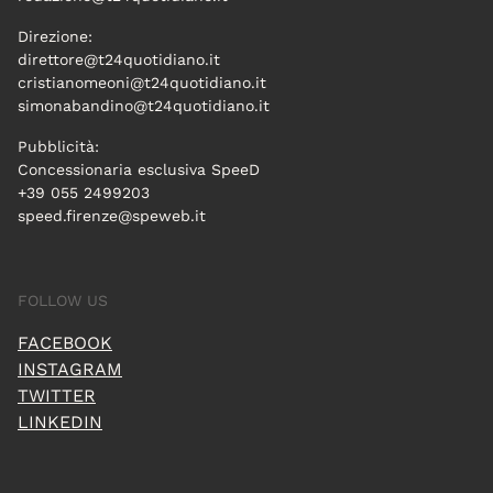
Direzione:
direttore@t24quotidiano.it
cristianomeoni@t24quotidiano.it
simonabandino@t24quotidiano.it
Pubblicità:
Concessionaria esclusiva SpeeD
+39 055 2499203
speed.firenze@speweb.it
FOLLOW US
FACEBOOK
INSTAGRAM
TWITTER
LINKEDIN