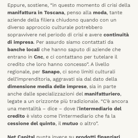
Eppure, sostiene, “in questo momento di crisi della
manifattura in Toscana
, penso alla
moda
, tante
aziende della filiera chiudono quando con un
diverso approccio culturale potrebbero
sopravvivere nel periodo di crisi e avere
continuità
di impresa
. Per assurdo siamo contattati da
banche locali
che hanno saputo di aziende che
entrano in
Cnc
, e ci contattano per tutelare il
credito che loro hanno concesso”. A livello
regionale, per
Sanapo
, ci sono limiti culturali
dell’imprenditoria, aggravati sia dal dato della
dimensione media delle imprese
, sia in parte
anche dalle specializzazioni del
manifatturiero
,
legate a un orizzonte più tradizionale. “C’è ancora
una mentalità – dice – dove l’
intermediario del
credito
è visto come l’intermediario che fa la
cessione del quinto
, il
mutuo
o altro”.
Net Capital
punta invece su
prodotti finanziari