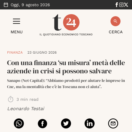
Oggi,
9 agosto 2026
MENU
CERCA
IL QUOTIDIANO ECONOMICO TOSCANO
FINANZA
23 GIUGNO 2026
Con una finanza ‘su misura’ metà delle
aziende in crisi si possono salvare
Sanapo (Net Capital): “Abbiamo prodotti per aiutare le imprese in
Cnc, ma la mentalità che c’è in Toscana non ci aiuta”.
3
min read
Leonardo Testai