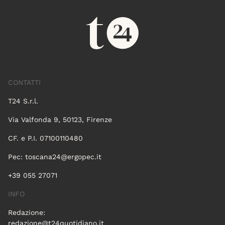
CONTATTI
T24 S.r.l.
Via Valfonda 9, 50123, Firenze
CF. e P.I. 07100110480
Pec:
toscana24@ergopec.it
+39 055 27071
INFO
Redazione:
redazione@t24quotidiano.it