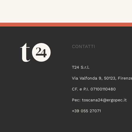
CONTATTI
T24 S.r.l.
Via Valfonda 9, 50123, Firenz
CF. e P.I. 07100110480
Pec:
toscana24@ergopec.it
+39 055 27071