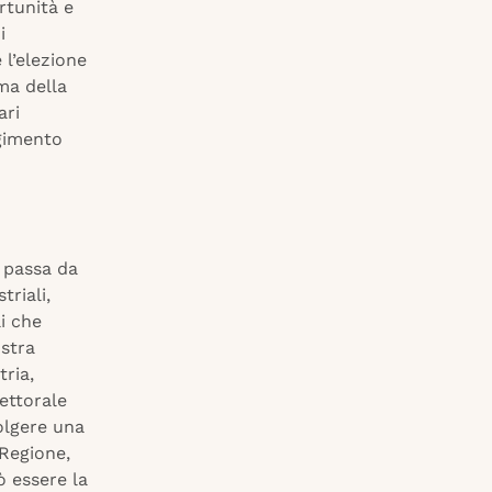
rtunità e
i
 l’elezione
ema della
ari
lgimento
, passa da
triali,
li che
ostra
tria,
ettorale
olgere una
 Regione,
ò essere la