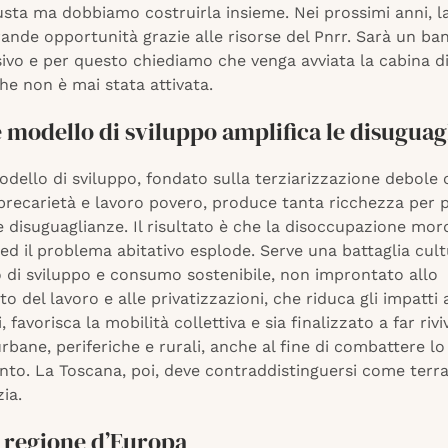
usta ma dobbiamo costruirla insieme. Nei prossimi anni, 
ande opportunità grazie alle risorse del Pnrr. Sarà un ba
ivo e per questo chiediamo che venga avviata la cabina di
he non è mai stata attivata.
e modello di sviluppo amplifica le disuguag
odello di sviluppo, fondato sulla terziarizzazione debole 
precarietà e lavoro povero, produce tanta ricchezza per 
e disuguaglianze. Il risultato è che la disoccupazione morde
ed il problema abitativo esplode. Serve una battaglia cult
 di sviluppo e consumo sostenibile, non improntato allo
o del lavoro e alle privatizzazioni, che riduca gli impatti
i, favorisca la mobilità collettiva e sia finalizzato a far rivi
bane, periferiche e rurali, anche al fine di combattere lo
to. La Toscana, poi, deve contraddistinguersi come terra 
ia.
 regione d’Europa