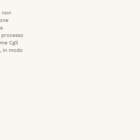
e non
ione
ta
l processo
ome Cgil
i, in modo