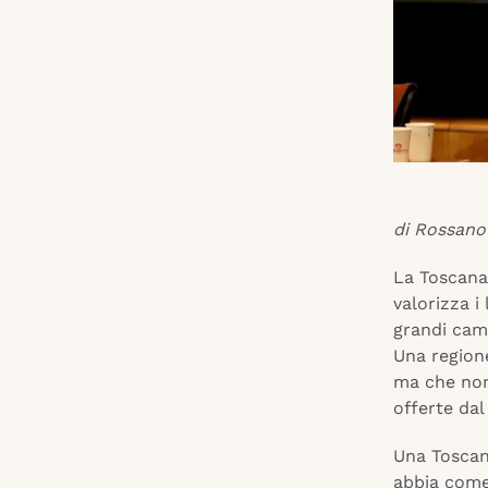
di Rossano 
La Toscana 
valorizza i
grandi camb
Una region
ma che non
offerte dal
Una Toscana
abbia come 