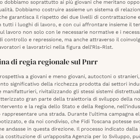
 lo dobbiamo soprattutto ai più giovani che meritano oppo
ualità. Dobbiamo costruire assieme un sistema di relazion
che garantisca il rispetto dei due livelli di contrattazione e
n tutti i luoghi di lavoro, e con cui affrontare insieme il t
ul lavoro non solo con le necessarie normative e i necess
i controllo e repressione, ma anche attraverso il coinvo
avoratori e lavoratrici nella figura dell’Rls-Rlst.
na di regia regionale sul Pnrr
ospettiva a giovani e meno giovani, autoctoni o stranieri
to significativo della ricchezza prodotta dai settori indus
e manifatturieri, rivitalizzando gli stessi sistemi distrettua
terizzato gran parte della traiettoria di sviluppo della n
intervento e la regia dello Stato e della Regione, nell’indus
 rappresentare una strada. Durante l’ultima campagna el
potizzato, e da noi condiviso, che Fidi Toscana potesse sv
e andasse in questa direzione. Il processo indicato dalla
la costituzione di un’apposita Agenzia per lo Sviluppo, pu