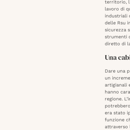
territorio,
lavoro di q
industriali 
delle Rsu i
sicurezza s
strumenti d
diretto di l
Una cabi
Dare una pr
un incremen
artigianali 
hanno carat
regione. L’
potrebbero
era stato i
funzione ch
attraverso 