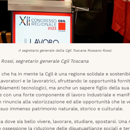
Il segretario generale della Cgil Toscana Rossano Rossi.
Rossi, segretario generale Cgil Toscana
che ha in mente la Cgil è una regione solidale e sostenibi
 lavoratori e le lavoratrici, sfruttando le opportunità forni
iamenti tecnologici, ma anche un sapere figlio della sua 
e con una forte componente di lavoro industriale e manifa
 rinuncia alla valorizzazione ed alle opportunità che le 
 suo immenso patrimonio naturale, storico e culturale.
 dove sia bello vivere, lavorare, studiare, spostarsi. Una
ossessione la riduzione delle disuguaglianze sociali e terri