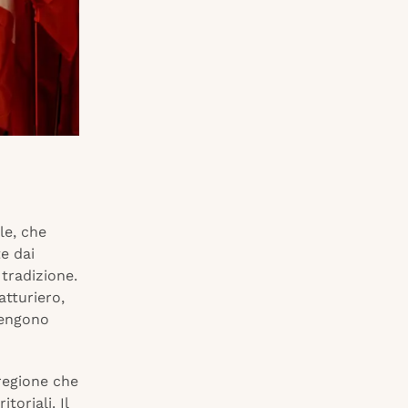
le, che
te dai
tradizione.
tturiero,
vengono
 regione che
toriali. Il