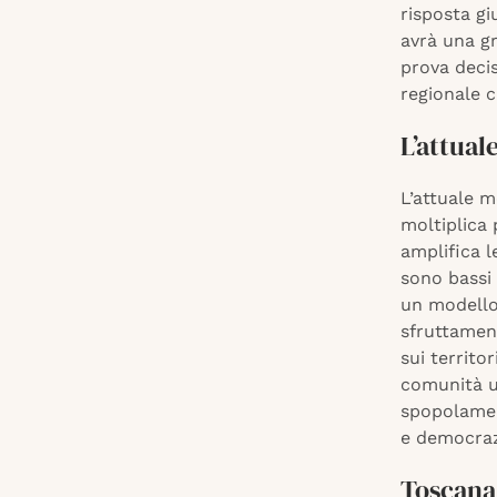
risposta gi
avrà una gr
prova decis
regionale c
L’attual
L’attuale m
moltiplica 
amplifica l
sono bassi 
un modello
sfruttament
sui territor
comunità ur
spopolamen
e democraz
Toscana