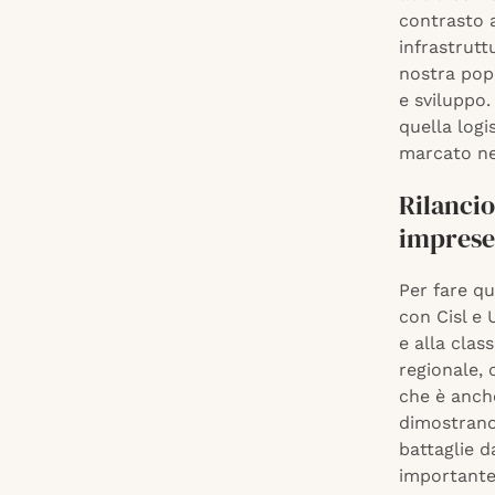
contrasto a
infrastrutt
nostra pop
e sviluppo.
quella logi
marcato nel
Rilancio
imprese
Per fare qu
con Cisl e U
e alla clas
regionale, 
che è anche
dimostrano
battaglie d
importante,