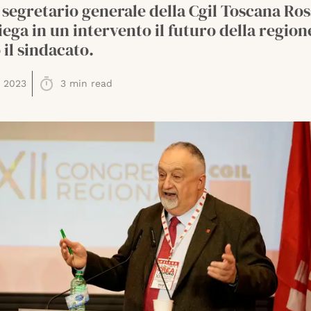
 segretario generale della Cgil Toscana Ro
iega in un intervento il futuro della region
il sindacato.
 2023
3
min read