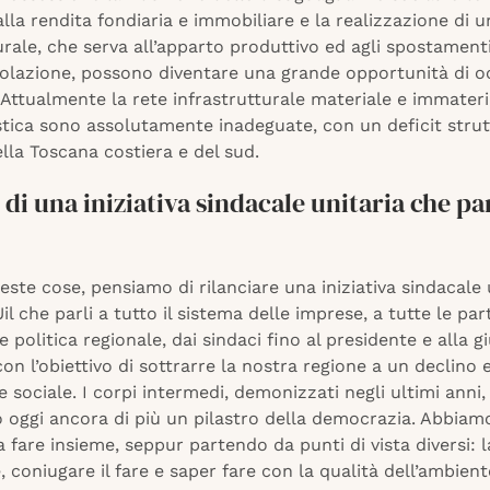
lla rendita fondiaria e immobiliare e la realizzazione di 
urale, che serva all’apparto produttivo ed agli spostamenti
olazione, possono diventare una grande opportunità di 
 Attualmente la rete infrastrutturale materiale e immateri
stica sono assolutamente inadeguate, con un deficit strut
la Toscana costiera e del sud.
 di una iniziativa sindacale unitaria che par
este cose, pensiamo di rilanciare una iniziativa sindacale 
il che parli a tutto il sistema delle imprese, a tutte le part
se politica regionale, dai sindaci fino al presidente e alla g
con l’obiettivo di sottrarre la nostra regione a un declin
 sociale. I corpi intermedi, demonizzati negli ultimi anni, 
 oggi ancora di più un pilastro della democrazia. Abbiam
a fare insieme, seppur partendo da punti di vista diversi: l
 coniugare il fare e saper fare con la qualità dell’ambient