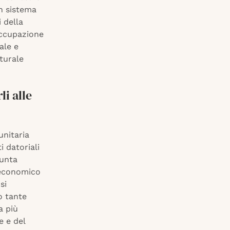
un sistema
 della
occupazione
ale e
turale
li alle
unitaria
i datoriali
iunta
o economico
si
o tante
a più
e e del