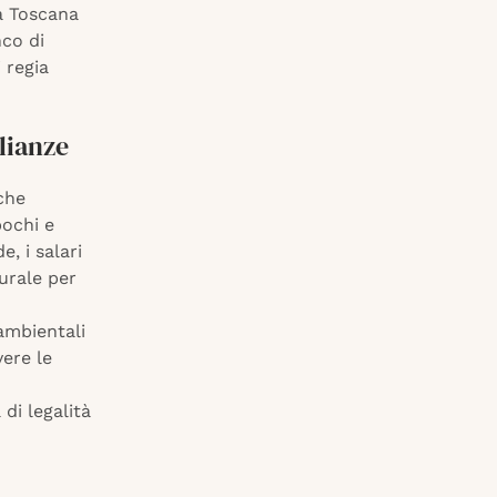
la Toscana
nco di
 regia
lianze
che
pochi e
, i salari
urale per
 ambientali
vere le
di legalità