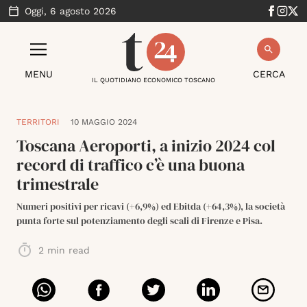
Oggi,
6 agosto 2026
MENU
CERCA
IL QUOTIDIANO ECONOMICO TOSCANO
TERRITORI
10 MAGGIO 2024
Toscana Aeroporti, a inizio 2024 col
record di traffico c’è una buona
trimestrale
Numeri positivi per ricavi (+6,9%) ed Ebitda (+64,3%), la società
punta forte sul potenziamento degli scali di Firenze e Pisa.
2
min read