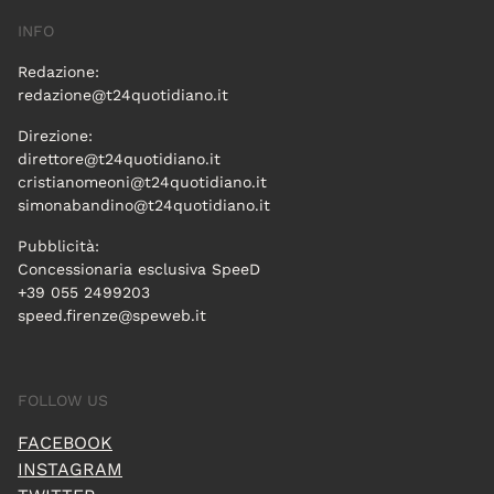
INFO
Redazione:
redazione@t24quotidiano.it
Direzione:
direttore@t24quotidiano.it
cristianomeoni@t24quotidiano.it
simonabandino@t24quotidiano.it
Pubblicità:
Concessionaria esclusiva SpeeD
+39 055 2499203
speed.firenze@speweb.it
FOLLOW US
FACEBOOK
INSTAGRAM