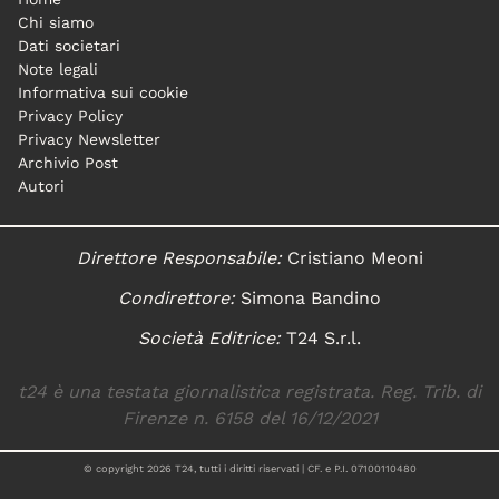
Chi siamo
Dati societari
Note legali
Informativa sui cookie
Privacy Policy
Privacy Newsletter
Archivio Post
Autori
Direttore Responsabile:
Cristiano Meoni
Condirettore:
Simona Bandino
Società Editrice:
T24 S.r.l.
t24 è una testata giornalistica registrata. Reg. Trib. di
Firenze n. 6158 del 16/12/2021
© copyright
2026
T24, tutti i diritti riservati | CF. e P.I. 07100110480