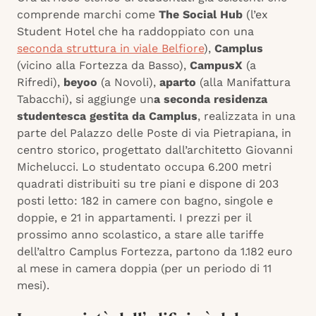
comprende marchi come
The Social Hub
(l’ex
Student Hotel che ha raddoppiato con una
seconda struttura in viale Belfiore
),
Camplus
(vicino alla Fortezza da Basso),
CampusX
(a
Rifredi),
beyoo
(a Novoli),
aparto
(alla Manifattura
Tabacchi), si aggiunge un
a seconda residenza
studentesca gestita da Camplus
, realizzata in una
parte del Palazzo delle Poste di via Pietrapiana, in
centro storico, progettato dall’architetto Giovanni
Michelucci. Lo studentato occupa 6.200 metri
quadrati distribuiti su tre piani e dispone di 203
posti letto: 182 in camere con bagno, singole e
doppie, e 21 in appartamenti. I prezzi per il
prossimo anno scolastico, a stare alle tariffe
dell’altro Camplus Fortezza, partono da 1.182 euro
al mese in camera doppia (per un periodo di 11
mesi).