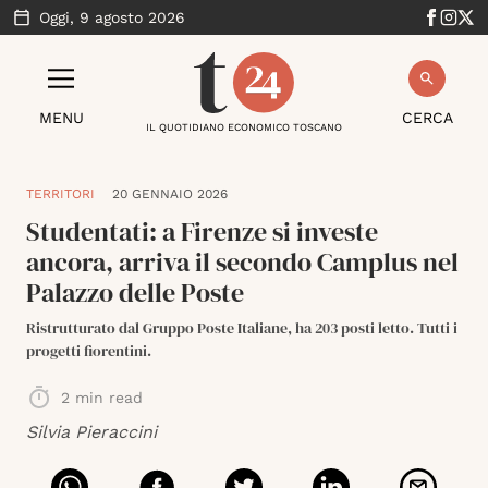
Oggi,
9 agosto 2026
MENU
CERCA
IL QUOTIDIANO ECONOMICO TOSCANO
TERRITORI
20 GENNAIO 2026
Studentati: a Firenze si investe
ancora, arriva il secondo Camplus nel
Palazzo delle Poste
Ristrutturato dal Gruppo Poste Italiane, ha 203 posti letto. Tutti i
progetti fiorentini.
2
min read
Silvia Pieraccini