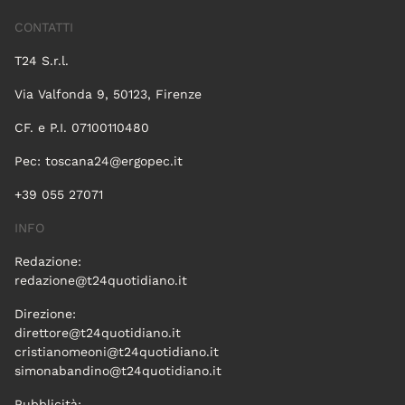
CONTATTI
T24 S.r.l.
Via Valfonda 9, 50123, Firenze
CF. e P.I. 07100110480
Pec:
toscana24@ergopec.it
+39 055 27071
INFO
Redazione:
redazione@t24quotidiano.it
Direzione:
direttore@t24quotidiano.it
cristianomeoni@t24quotidiano.it
simonabandino@t24quotidiano.it
Pubblicità: