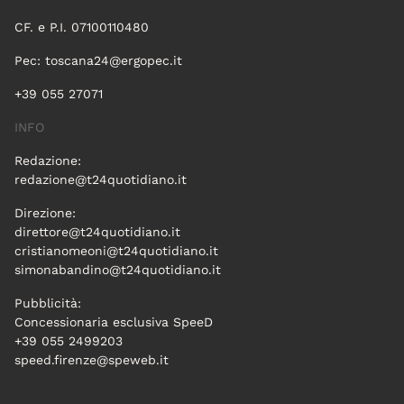
CF. e P.I. 07100110480
Pec:
toscana24@ergopec.it
+39 055 27071
INFO
Redazione:
redazione@t24quotidiano.it
Direzione:
direttore@t24quotidiano.it
cristianomeoni@t24quotidiano.it
simonabandino@t24quotidiano.it
Pubblicità:
Concessionaria esclusiva SpeeD
+39 055 2499203
speed.firenze@speweb.it