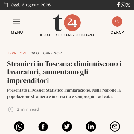
Oggi,
6 agosto 2026
MENU
CERCA
IL QUOTIDIANO ECONOMICO TOSCANO
TERRITORI
29 OTTOBRE 2024
Stranieri in Toscana: diminuiscono i
lavoratori, aumentano gli
imprenditori
Presentato il Dossier Statistico Immigrazione. Nella regione la
popolazione straniera è in crescita e sempre più radicata.
2
min read