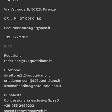
T24 S.r.l.
Via Valfonda 9, 50123, Firenze
CF. e P.I. 07100110480
Pec:
toscana24@ergopec.it
+39 055 27071
INFO
Redazione:
redazione@t24quotidiano.it
Direzione:
direttore@t24quotidiano.it
cristianomeoni@t24quotidiano.it
simonabandino@t24quotidiano.it
Pubblicità:
Concessionaria esclusiva SpeeD
+39 055 2499203
speed.firenze@speweb.it