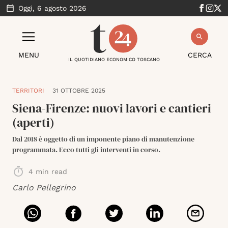
Oggi,
6 agosto 2026
MENU
CERCA
IL QUOTIDIANO ECONOMICO TOSCANO
TERRITORI
31 OTTOBRE 2025
Siena-Firenze: nuovi lavori e cantieri
(aperti)
Dal 2018 è oggetto di un imponente piano di manutenzione
programmata. Ecco tutti gli interventi in corso.
4
min read
Carlo Pellegrino