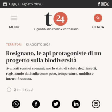
Oggi,
6 agosto 2026
MENU
CERCA
IL QUOTIDIANO ECONOMICO TOSCANO
TERRITORI
13 AGOSTO 2024
Rosignano, le api protagoniste di un
progetto sulla biodiversità
Avanzati sensori comunicano lo stato di salute degli insetti,
registrando dati sulla come peso, temperatura, umidità e
intensità sonora.
2
min read