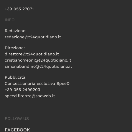
+39 055 27071
INFO
Redazione:
redazione@t24quotidiano.it
Direzione:
direttore@t24quotidiano.it
cristianomeoni@t24quotidiano.it
simonabandino@t24quotidiano.it
Pubblicità:
Concessionaria esclusiva SpeeD
+39 055 2499203
speed.firenze@speweb.it
FOLLOW US
FACEBOOK