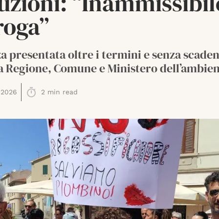
tuzioni: “Inammissibil
roga”
za presentata oltre i termini e senza scaden
 a Regione, Comune e Ministero dell’ambie
 2026
2
min read