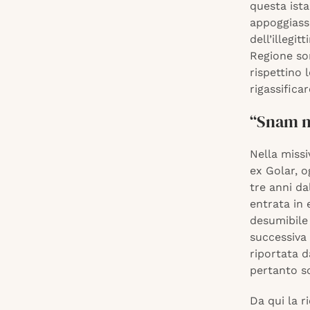
questa ist
appoggiasse
dell’illegi
Regione son
rispettino 
rigassifica
“Snam n
Nella missi
ex Golar, o
tre anni da
entrata in 
desumibile 
successiva 
riportata d
pertanto sc
Da qui la r