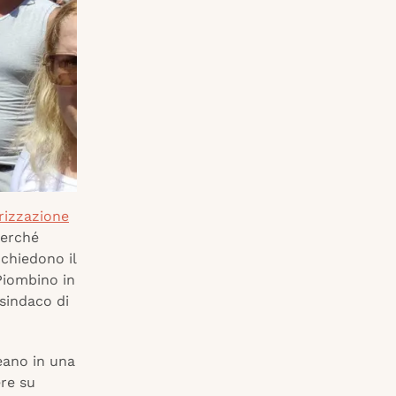
orizzazione
perché
chiedono il
Piombino in
 sindaco di
eano in una
ere su