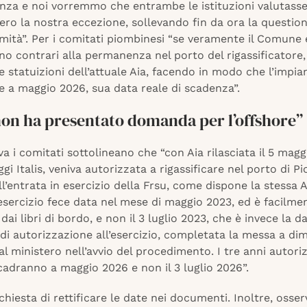
anza e noi vorremmo che entrambe le istituzioni valutass
ro la nostra eccezione, sollevando fin da ora la questio
ttimità”. Per i comitati piombinesi “se veramente il Comune 
o contrari alla permanenza nel porto del rigassificatore, 
le statuizioni dell’attuale Aia, facendo in modo che l’impia
re a maggio 2026, sua data reale di scadenza”.
on ha presentato domanda per l’offshore”
va i comitati sottolineano che “con Aia rilasciata il 5 magg
ggi Italis, veniva autorizzata a rigassificare nel porto di 
ll’entrata in esercizio della Frsu, come dispone la stessa A
esercizio fece data nel mese di maggio 2023, ed è facilme
dai libri di bordo, e non il 3 luglio 2023, che è invece la d
di autorizzazione all’esercizio, completata la messa a di
al ministero nell’avvio del procedimento. I tre anni autoriz
adranno a maggio 2026 e non il 3 luglio 2026”.
ichiesta di rettificare le date nei documenti. Inoltre, osse