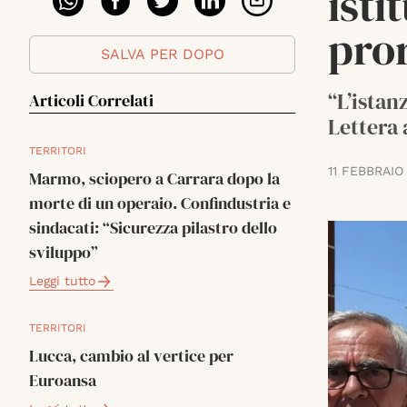
isti
pro
SALVA PER DOPO
“L’istan
Articoli Correlati
Lettera
TERRITORI
11 FEBBRAIO
Marmo, sciopero a Carrara dopo la
morte di un operaio. Confindustria e
sindacati: “Sicurezza pilastro dello
sviluppo”
Leggi tutto
TERRITORI
Lucca, cambio al vertice per
Euroansa