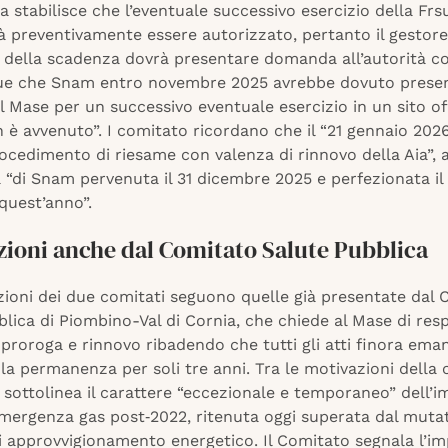
ia stabilisce che l’eventuale successivo esercizio della Frsu
à preventivamente essere autorizzato, pertanto il gestor
 della scadenza dovrà presentare domanda all’autorità c
e che Snam entro novembre 2025 avrebbe dovuto prese
Mase per un successivo eventuale esercizio in un sito of
è avvenuto”. I comitato ricordano che il “21 gennaio 2026
ocedimento di riesame con valenza di rinnovo della Aia”, 
a “di Snam pervenuta il 31 dicembre 2025 e perfezionata il 1
quest’anno”.
zioni anche dal Comitato Salute Pubblica
zioni dei due comitati seguono quelle già presentate dal
lica di Piombino-Val di Cornia, che chiede al Mase di res
i proroga e rinnovo ribadendo che tutti gli atti finora ema
a permanenza per soli tre anni. Tra le motivazioni della 
 sottolinea il carattere “eccezionale e temporaneo” dell’i
’emergenza gas post‑2022, ritenuta oggi superata dal muta
i approvvigionamento energetico. Il Comitato segnala l’im