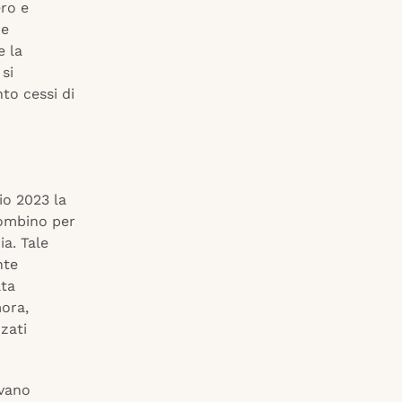
ero e
ne
e la
si
nto cessi di
io 2023 la
Piombino per
ia. Tale
nte
ata
mora,
zati
rvano