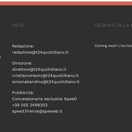
INFO
ISCRIVITI ALL
Redazione:
Coming soon! L'iscrizi
redazione@t24quotidiano.it
e
Direzione:
direttore@t24quotidiano.it
cristianomeoni@t24quotidiano.it
simonabandino@t24quotidiano.it
Pubblicità:
Concessionaria esclusiva SpeeD
+39 055 2499203
speed.firenze@speweb.it