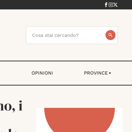
I
OPINIONI
PROVINCE
▾
o, i