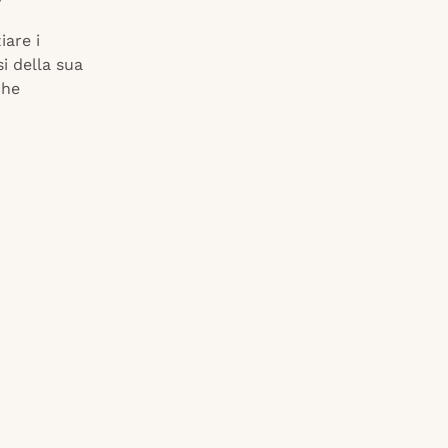
iare i
si della sua
che