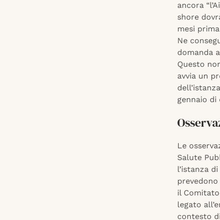
ancora “l’A
shore dovr
mesi prima
Ne consegu
domanda al 
Questo non 
avvia un pr
dell’istanz
gennaio di 
Osserva
Le osserva
Salute Pubb
l’istanza d
prevedono l
il Comitato
legato all
contesto d