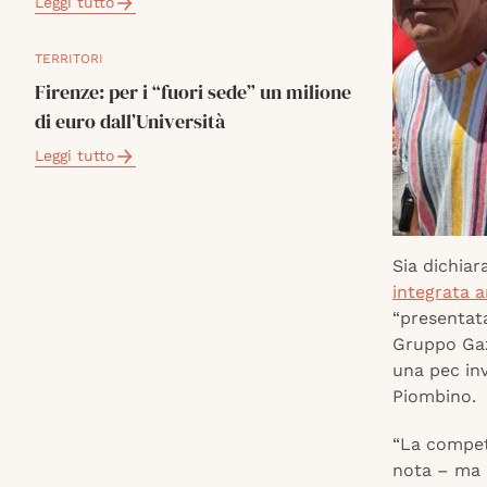
Leggi tutto
TERRITORI
Firenze: per i “fuori sede” un milione
di euro dall’Università
Leggi tutto
Sia dichiar
integrata a
“presentata
Gruppo Gaz
una pec inv
Piombino.
“La compet
nota – ma i