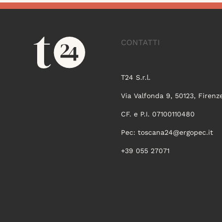
CONTATTI
T24 S.r.l.
Via Valfonda 9, 50123, Firenz
CF. e P.I. 07100110480
Pec:
toscana24@ergopec.it
+39 055 27071