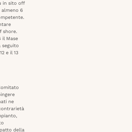
 in sito off
e almeno 6
ompetente.
ntare
f shore.
 il Mase
a seguito
2 e il 13
 Comitato
pingere
nati ne
contrarietà
mpianto,
to
patto della