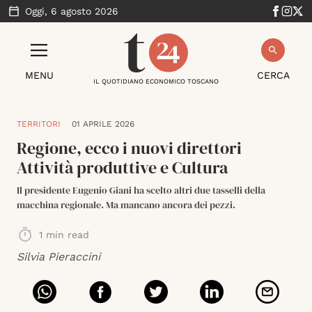
Oggi,
6 agosto 2026
MENU
CERCA
IL QUOTIDIANO ECONOMICO TOSCANO
TERRITORI
01 APRILE 2026
Regione, ecco i nuovi direttori
Attività produttive e Cultura
Il presidente Eugenio Giani ha scelto altri due tasselli della
macchina regionale. Ma mancano ancora dei pezzi.
1
min read
Silvia Pieraccini