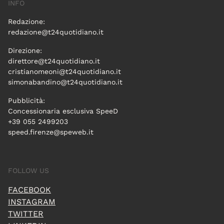
INFO
Redazione:
redazione@t24quotidiano.it
Direzione:
direttore@t24quotidiano.it
cristianomeoni@t24quotidiano.it
simonabandino@t24quotidiano.it
Pubblicità:
Concessionaria esclusiva SpeeD
+39 055 2499203
speed.firenze@speweb.it
FOLLOW US
FACEBOOK
INSTAGRAM
TWITTER