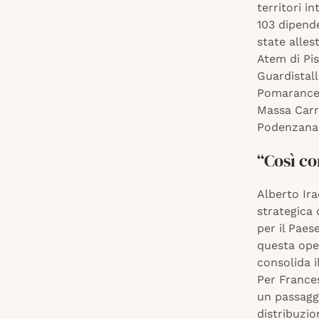
territori i
103 dipende
state alles
Atem di Pis
Guardistall
Pomarance, 
Massa Carr
Podenzana,
“Così co
Alberto Ira
strategica 
per il Paes
questa ope
consolida i
Per Frances
un passaggi
distribuzio