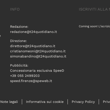
INFO
ISCRIVITI ALL
Redazione:
Coming soon! L'iscrizi
redazione@t24quotidiano.it
e
Direzione:
direttore@t24quotidiano.it
cristianomeoni@t24quotidiano.it
simonabandino@t24quotidiano.it
Pubblicità:
Concessionaria esclusiva SpeeD
+39 055 2499203
speed.firenze@speweb.it
Note legali
Informativa sui cookie
Privacy Policy
Priv