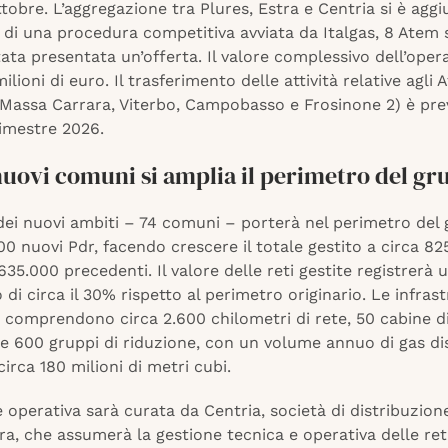
tobre. L’aggregazione tra Plures, Estra e Centria si è aggi
 di una procedura competitiva avviata da Italgas, 8 Atem s
tata presentata un’offerta. Il valore complessivo dell’oper
ilioni di euro. Il trasferimento delle attività relative agli
(Massa Carrara, Viterbo, Campobasso e Frosinone 2) è prev
imestre 2026.
nuovi comuni si amplia il perimetro del g
 dei nuovi ambiti – 74 comuni – porterà nel perimetro del
00 nuovi Pdr, facendo crescere il totale gestito a circa 82
 635.000 precedenti. Il valore delle reti gestite registrerà 
di circa il 30% rispetto al perimetro originario. Le infras
e comprendono circa 2.600 chilometri di rete, 50 cabine d
re 600 gruppi di riduzione, con un volume annuo di gas di
circa 180 milioni di metri cubi.
 operativa sarà curata da Centria, società di distribuzion
a, che assumerà la gestione tecnica e operativa delle reti