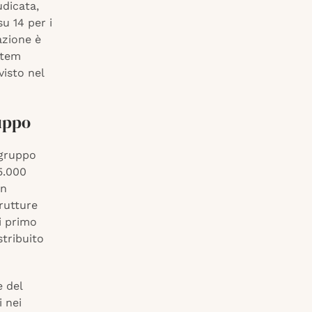
udicata,
u 14 per i
azione è
 Atem
isto nel
ruppo
 gruppo
5.000
un
trutture
i primo
stribuito
e del
 nei