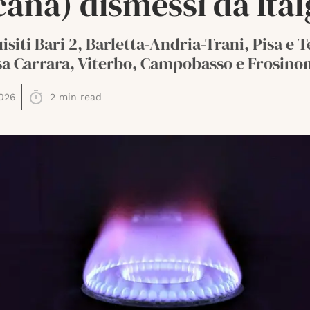
ana) dismessi da Ital
isiti Bari 2, Barletta-Andria-Trani, Pisa e 
a Carrara, Viterbo, Campobasso e Frosinon
026
2
min read