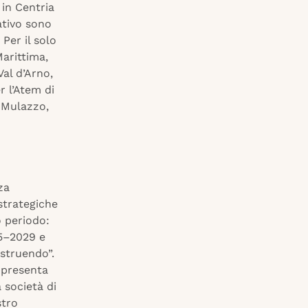
 in Centria
ativo sono
 Per il solo
Marittima,
al d’Arno,
r l’Atem di
 Mulazzo,
za
strategiche
o periodo:
25–2029 e
ostruendo”.
ppresenta
 società di
stro