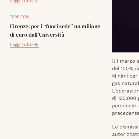
Leggi tutto
TERRITORI
Firenze: per i “fuori sede” un milione
di euro dall’Università
Leggi tutto
Il 1 marzo 
del 100% de
Minimi per 
gas natural
L’operazion
di 120.000 p
personale e 
precedente
Le dismiss
autorizzato