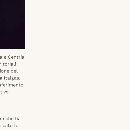
ra e Centria
itoriali
ione del
a Italgas.
asferimento
ativo
cm che ha
nicato lo