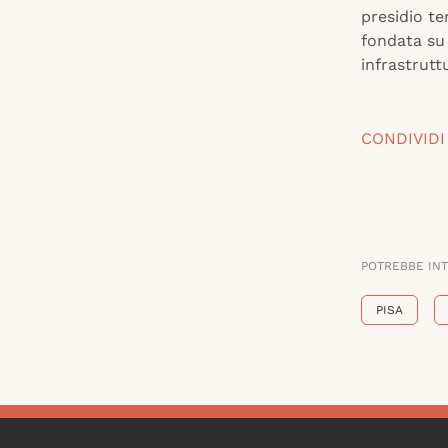
presidio te
fondata su 
infrastruttu
CONDIVIDI
POTREBBE IN
PISA