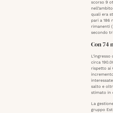
scorso 9 ot
nell’ambito
quali era s
pari a 186 m
rimanenti 
secondo tr
Con 74 
L’ingresso
circa 190.0
rispetto ai
incremento 
interessat
salto e olt
stimato in 
La gestione
gruppo Estr