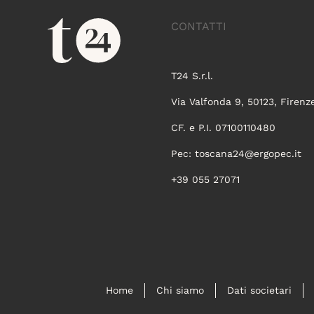
CONTATTI
T24 S.r.l.
Via Valfonda 9, 50123, Firenz
CF. e P.I. 07100110480
Pec:
toscana24@ergopec.it
+39 055 27071
Home
Chi siamo
Dati societari