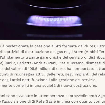
si è perfezionata la cessione all’Ati formata da Plures, Est
lle attività di distribuzione del gas negli Atem (Ambiti Terr
l’affidamento tramite gare uniche del servizio di distribuz
e) Bari 2, Barletta-Andria-Trani, Pisa e Teramo, dismessi d
e, del valore di 108,5 milioni di euro, ha comportato il tr
unti di riconsegna attivi, delle reti, degli impianti, del rel
degli attivi netti funzionali alla gestione del servizio,
mente conferiti in una società di nuova costituzione.
ioni sono avvenute in ottemperanza al provvedimento Ag
 l’acquisizione di 2i Rete Gas e in linea con quanto comu