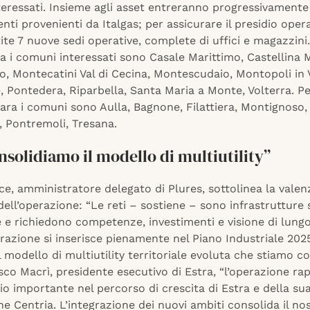
nteressati. Insieme agli asset entreranno progressivamente
nti provenienti da Italgas; per assicurare il presidio oper
tite 7 nuove sedi operative, complete di uffici e magazzini.
a i comuni interessati sono Casale Marittimo, Castellina 
o, Montecatini Val di Cecina, Montescudaio, Montopoli in V
Pontedera, Riparbella, Santa Maria a Monte, Volterra. Pe
ara i comuni sono Aulla, Bagnone, Filattiera, Montignoso,
 Pontremoli, Tresana.
nsolidiamo il modello di multiutility”
ce, amministratore delegato di Plures, sottolinea la valen
dell’operazione: “Le reti – sostiene – sono infrastrutture 
e e richiedono competenze, investimenti e visione di lung
razione si inserisce pienamente nel Piano Industriale 20
l modello di multiutility territoriale evoluta che stiamo c
co Macrì, presidente esecutivo di Estra, “l’operazione ra
o importante nel percorso di crescita di Estra e della sua
ne Centria. L’integrazione dei nuovi ambiti consolida il no