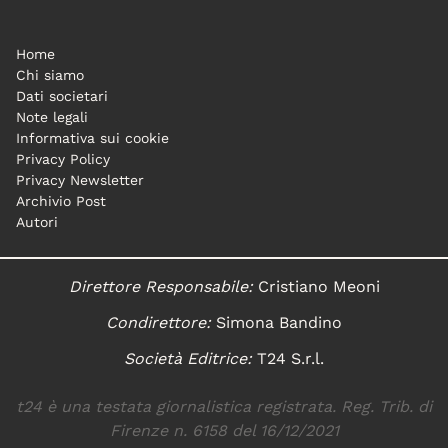
Home
Chi siamo
Dati societari
Note legali
Informativa sui cookie
Privacy Policy
Privacy Newsletter
Archivio Post
Autori
Direttore Responsabile:
Cristiano Meoni
Condirettore:
Simona Bandino
Società Editrice:
T24 S.r.l.
t24 è una testata giornalistica registrata. Reg. Trib. di
Firenze n. 6158 del 16/12/2021