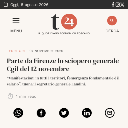
Oggi,
8 agosto 2026
MENU
CERCA
IL QUOTIDIANO ECONOMICO TOSCANO
TERRITORI
07 NOVEMBRE 2025
Parte da Firenze lo sciopero generale
Cgil del 12 novembre
“Manifestazioni in tutti i territori, l’emergenza fondamentale è il
salario”, tuona il segretario generale Landini.
1
min read