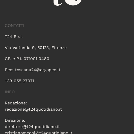
CONTATTI
T24 S.r.l.
Via Valfonda 9, 50123, Firenze
CF. e P.I. 07100110480
Pec:
toscana24@ergopec.it
+39 055 27071
INFO
Redazione:
redazione@t24quotidiano.it
Direzione:
direttore@t24quotidiano.it
cristianomeoni@t24quotidiano.it