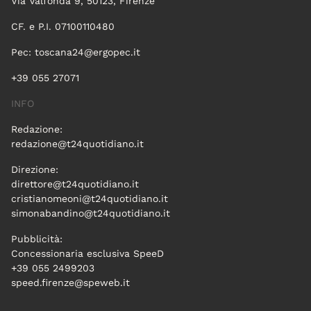
Via Valfonda 9, 50123, Firenze
CF. e P.I. 07100110480
Pec:
toscana24@ergopec.it
+39 055 27071
INFO
Redazione:
redazione@t24quotidiano.it
Direzione:
direttore@t24quotidiano.it
cristianomeoni@t24quotidiano.it
simonabandino@t24quotidiano.it
Pubblicità:
Concessionaria esclusiva SpeeD
+39 055 2499203
speed.firenze@speweb.it