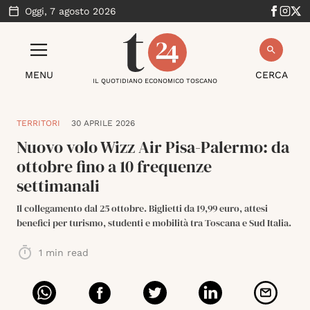
Oggi,
7 agosto 2026
MENU
CERCA
IL QUOTIDIANO ECONOMICO TOSCANO
TERRITORI
30 APRILE 2026
Nuovo volo Wizz Air Pisa-Palermo: da
ottobre fino a 10 frequenze
settimanali
Il collegamento dal 25 ottobre. Biglietti da 19,99 euro, attesi
benefici per turismo, studenti e mobilità tra Toscana e Sud Italia.
1
min read