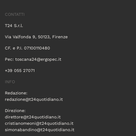
CONTATTI
T24 S.r.l.
Via Valfonda 9, 50123, Firenze
CF. e P.I. 07100110480
Pec:
toscana24@ergopec.it
+39 055 27071
INFO
Redazione:
redazione@t24quotidiano.it
Direzione:
direttore@t24quotidiano.it
cristianomeoni@t24quotidiano.it
simonabandino@t24quotidiano.it