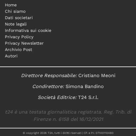
Home
Chi siamo
Dati societari
Note legali
Informativa sui cookie
Privacy Policy
Privacy Newsletter
Archivio Post
Autori
Direttore Responsabile:
Cristiano Meoni
Condirettore:
Simona Bandino
Società Editrice:
T24 S.r.l.
t24 è una testata giornalistica registrata. Reg. Trib. di
Firenze n. 6158 del 16/12/2021
© copyright
2026
T24, tutti i diritti riservati | CF. e P.I. 07100110480