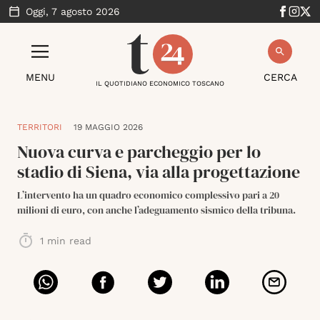
Oggi,
7 agosto 2026
MENU
CERCA
IL QUOTIDIANO ECONOMICO TOSCANO
TERRITORI
19 MAGGIO 2026
Nuova curva e parcheggio per lo
stadio di Siena, via alla progettazione
L’intervento ha un quadro economico complessivo pari a 20
milioni di euro, con anche l’adeguamento sismico della tribuna.
1
min read