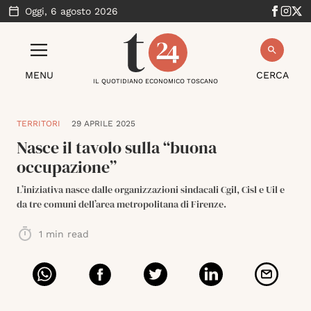
Oggi,
6 agosto 2026
MENU
CERCA
IL QUOTIDIANO ECONOMICO TOSCANO
TERRITORI
29 APRILE 2025
Nasce il tavolo sulla “buona
occupazione”
L’iniziativa nasce dalle organizzazioni sindacali Cgil, Cisl e Uil e
da tre comuni dell’area metropolitana di Firenze.
1
min read