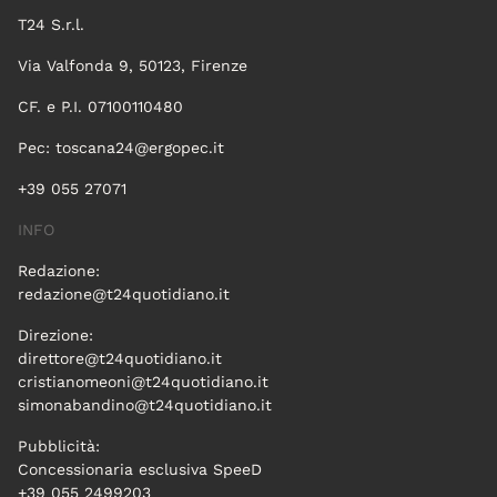
T24 S.r.l.
Via Valfonda 9, 50123, Firenze
CF. e P.I. 07100110480
Pec:
toscana24@ergopec.it
+39 055 27071
INFO
Redazione:
redazione@t24quotidiano.it
Direzione:
direttore@t24quotidiano.it
cristianomeoni@t24quotidiano.it
simonabandino@t24quotidiano.it
Pubblicità:
Concessionaria esclusiva SpeeD
+39 055 2499203