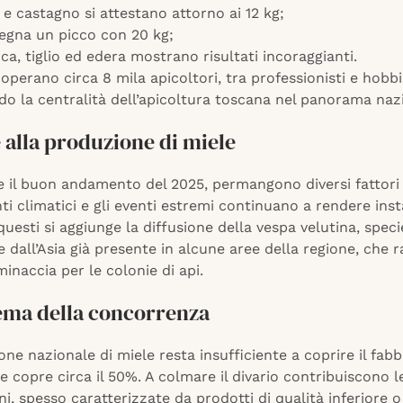
i e castagno si attestano attorno ai 12 kg;
segna un picco con 20 kg;
ca, tiglio ed edera mostrano risultati incoraggianti.
operano circa 8 mila apicoltori, tra professionisti e hobbis
o la centralità dell’apicoltura toscana nel panorama naz
 alla produzione di miele
il buon andamento del 2025, permangono diversi fattori di
 climatici e gli eventi estremi continuano a rendere insta
 questi si aggiunge la diffusione della vespa velutina, speci
 dall’Asia già presente in alcune aree della regione, che 
inaccia per le colonie di api.
lema della concorrenza
ne nazionale di miele resta insufficiente a coprire il fab
 copre circa il 50%. A colmare il divario contribuiscono l
i, spesso caratterizzate da prodotti di qualità inferiore o