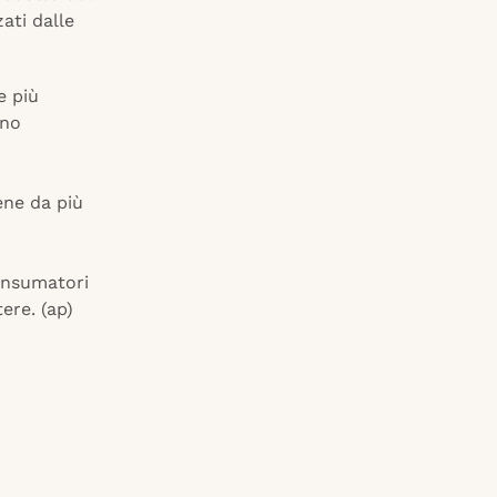
zati dalle
e più
nno
iene da più
onsumatori
ere. (ap)