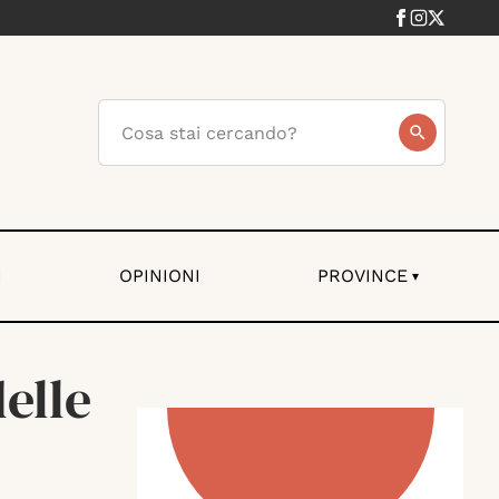
I
OPINIONI
PROVINCE
▾
elle