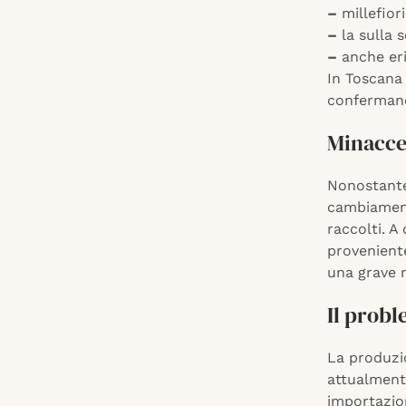
–
millefior
–
la sulla 
–
anche eri
In Toscana 
confermand
Minacce
Nonostante 
cambiamenti
raccolti. A
proveniente
una grave m
Il prob
La produzio
attualmente
importazion