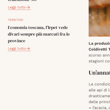
Leggi tutto
TERRITORI
Economia toscana, l’Irpet vede
divari sempre più marcati fra le
province
La produzi
Leggi tutto
Coldiretti
scorso anno
stagioni co
Un’annat
Le condizio
alle api di
drasticame
delle princi
–
l’acacia,