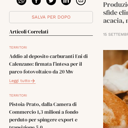
Produzio
sfide cl
SALVA PER DOPO
acacia, 
Articoli Correlati
15 SETTEMB
TERRITORI
Addio al deposito carburanti Eni di
Calenzano: firmata l’intesa per il
parco fotovoltaico da 20 Mw
Leggi tutto
TERRITORI
Pistoia-Prato, dalla Camera di
Commercio 1,3 milioni a fondo
perduto per spingere export e
transizione 5.0