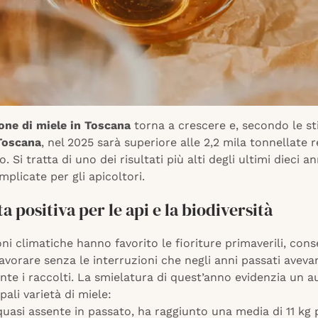
one di miele in Toscana
torna a crescere e, secondo le s
 Toscana
, nel 2025 sarà superiore alle 2,2 mila tonnellate r
. Si tratta di uno dei risultati più alti degli ultimi dieci a
mplicate per gli apicoltori.
a positiva per le api e la biodiversità
ni climatiche hanno favorito le fioriture primaverili, con
 lavorare senza le interruzioni che negli anni passati aveva
nte i raccolti. La smielatura di quest’anno evidenzia un 
pali varietà di miele:
 quasi assente in passato, ha raggiunto una media di 11 kg 