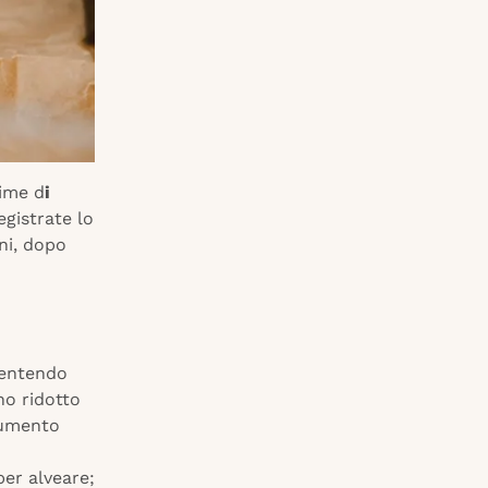
time d
i
egistrate lo
nni, dopo
sentendo
no ridotto
aumento
per alveare;