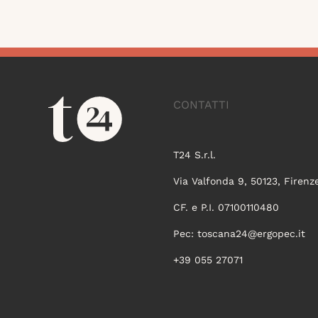
CONTATTI
T24 S.r.l.
Via Valfonda 9, 50123, Firenz
CF. e P.I. 07100110480
Pec:
toscana24@ergopec.it
+39 055 27071