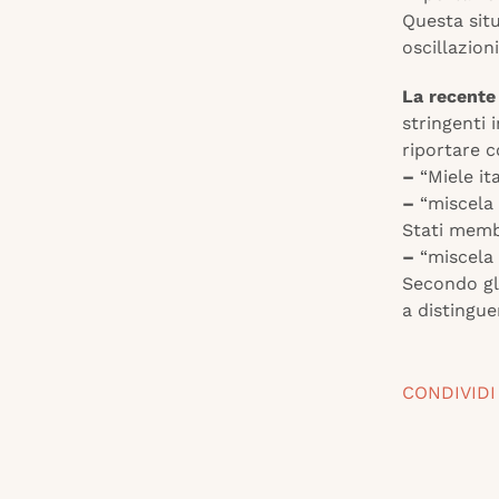
Questa situ
oscillazion
La recente
stringenti 
riportare c
–
“Miele it
–
“miscela 
Stati memb
–
“miscela 
Secondo gl
a distingue
CONDIVIDI