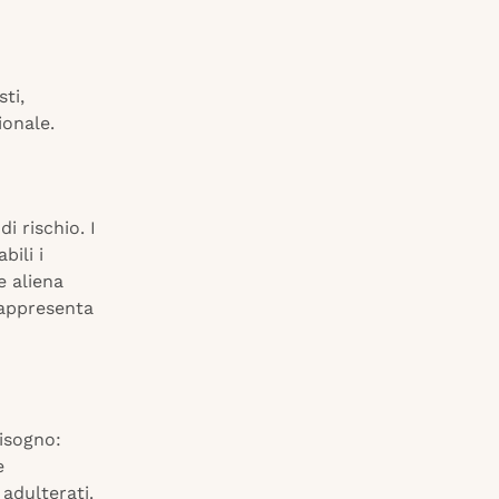
ti,
ionale.
 rischio. I
bili i
e aliena
rappresenta
bisogno:
e
 adulterati.