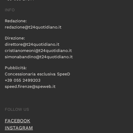
INFO
Redazione:
redazione@t24quotidiano.it
Direzione:
direttore@t24quotidiano.it
cristianomeoni@t24quotidiano.it
simonabandino@t24quotidiano.it
Pubblicità:
Concessionaria esclusiva SpeeD
+39 055 2499203
speed.firenze@speweb.it
FOLLOW US
FACEBOOK
INSTAGRAM