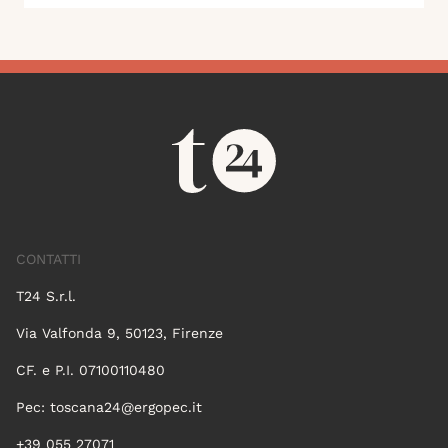
CONTATTI
T24 S.r.l.
Via Valfonda 9, 50123, Firenze
CF. e P.I. 07100110480
Pec:
toscana24@ergopec.it
+39 055 27071