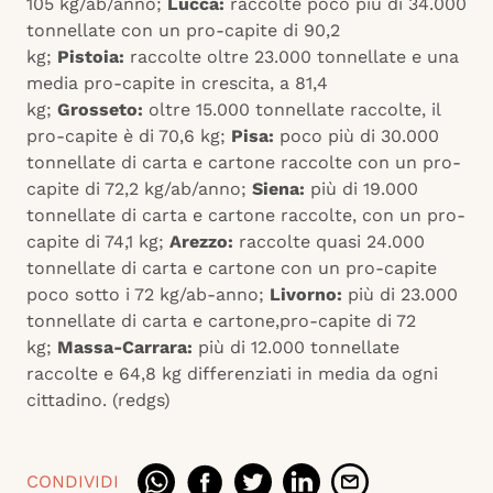
105 kg/ab/anno;
Lucca:
raccolte poco più di 34.000
tonnellate con un pro-capite di 90,2
kg;
Pistoia:
raccolte oltre 23.000 tonnellate e una
media pro-capite in crescita, a 81,4
kg;
Grosseto:
oltre 15.000 tonnellate raccolte, il
pro-capite è di 70,6 kg;
Pisa:
poco più di 30.000
tonnellate di carta e cartone raccolte con un pro-
capite di 72,2 kg/ab/anno;
Siena:
più di 19.000
tonnellate di carta e cartone raccolte, con un pro-
capite di 74,1 kg;
Arezzo:
raccolte quasi 24.000
tonnellate di carta e cartone con un pro-capite
poco sotto i 72 kg/ab-anno;
Livorno:
più di 23.000
tonnellate di carta e cartone,pro-capite di 72
kg;
Massa-Carrara:
più di 12.000 tonnellate
raccolte e 64,8 kg differenziati in media da ogni
cittadino. (redgs)
CONDIVIDI