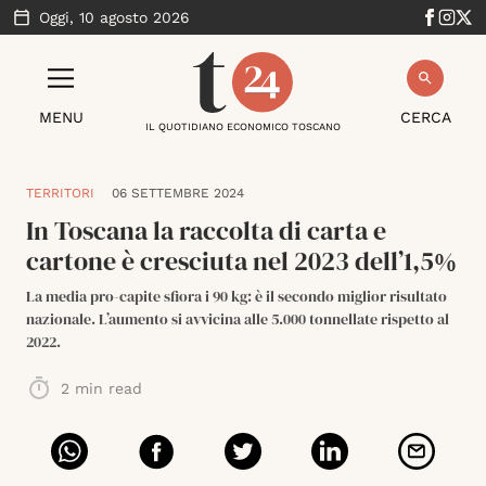
Oggi,
10 agosto 2026
MENU
CERCA
IL QUOTIDIANO ECONOMICO TOSCANO
TERRITORI
06 SETTEMBRE 2024
In Toscana la raccolta di carta e
cartone è cresciuta nel 2023 dell’1,5%
La media pro-capite sfiora i 90 kg: è il secondo miglior risultato
nazionale. L’aumento si avvicina alle 5.000 tonnellate rispetto al
2022.
2
min read