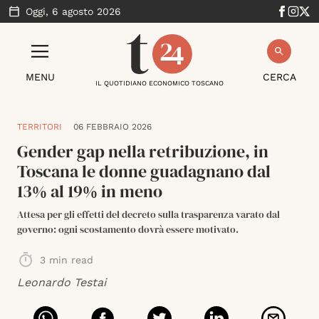
Oggi,
6 agosto 2026
MENU
CERCA
IL QUOTIDIANO ECONOMICO TOSCANO
TERRITORI
06 FEBBRAIO 2026
Gender gap nella retribuzione, in
Toscana le donne guadagnano dal
13% al 19% in meno
Attesa per gli effetti del decreto sulla trasparenza varato dal
governo: ogni scostamento dovrà essere motivato.
3
min read
Leonardo Testai