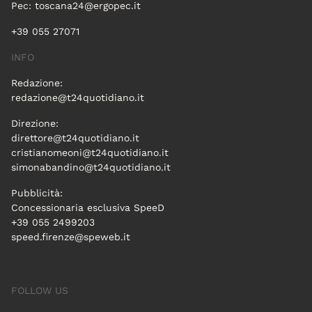
Pec:
toscana24@ergopec.it
+39 055 27071
INFO
Redazione:
redazione@t24quotidiano.it
Direzione:
direttore@t24quotidiano.it
cristianomeoni@t24quotidiano.it
simonabandino@t24quotidiano.it
Pubblicità:
Concessionaria esclusiva SpeeD
+39 055 2499203
speed.firenze@speweb.it
FOLLOW US