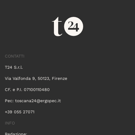
CONTATTI
T24 S.r.l.
Via Valfonda 9, 50123, Firenze
CF. e P.I. 07100110480
Pec:
toscana24@ergopec.it
+39 055 27071
INFO
Redazione: