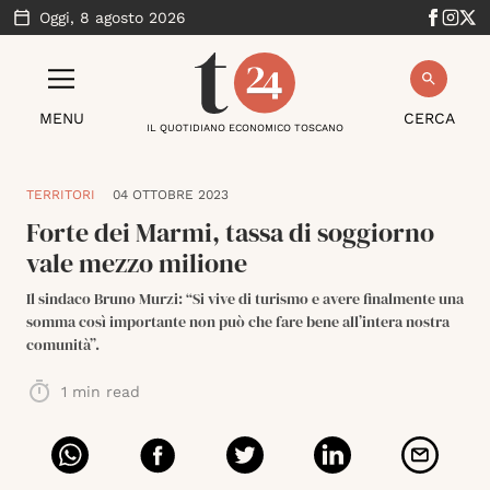
Oggi,
8 agosto 2026
MENU
CERCA
IL QUOTIDIANO ECONOMICO TOSCANO
TERRITORI
04 OTTOBRE 2023
Forte dei Marmi, tassa di soggiorno
vale mezzo milione
Il sindaco Bruno Murzi: “Si vive di turismo e avere finalmente una
somma così importante non può che fare bene all’intera nostra
comunità”.
1
min read