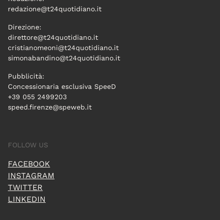
redazione@t24quotidiano.it
Direzione:
direttore@t24quotidiano.it
cristianomeoni@t24quotidiano.it
simonabandino@t24quotidiano.it
Pubblicità:
Concessionaria esclusiva SpeeD
+39 055 2499203
speed.firenze@speweb.it
FOLLOW US
FACEBOOK
INSTAGRAM
TWITTER
LINKEDIN